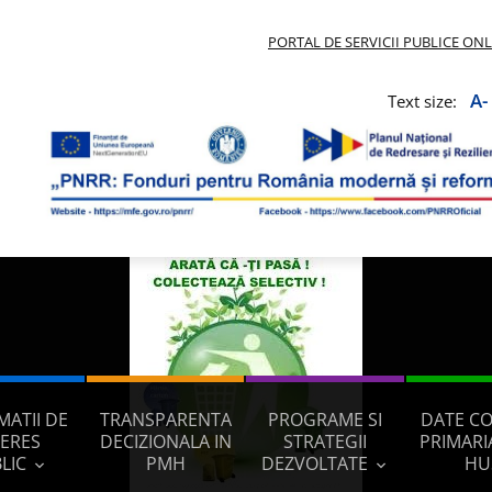
PORTAL DE SERVICII PUBLICE ON
A-
Text size:
MATII DE
TRANSPARENTA
PROGRAME SI
DATE C
TERES
DECIZIONALA IN
STRATEGII
PRIMARI
LIC
PMH
DEZVOLTATE
HU