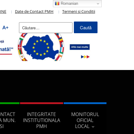
Romanian
LINE
Date de Contact PMH
Termeni si Conditii
Caută
A+
după:
ONTACT
INTEGRITATE
MONITORUL
A MUN.
INSTITUTIONALA
OFICIAL
SI
PMH
LOCAL