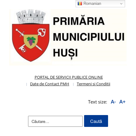
Romanian
PORTAL DE SERVICII PUBLICE ONLINE
Date de Contact PMH
Termeni si Conditii
A-
A+
Text size:
Caută
după: