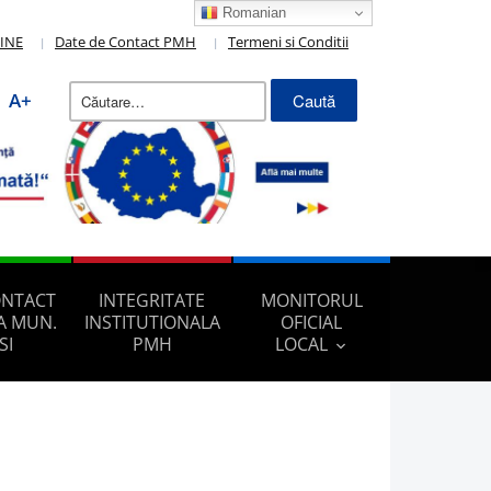
Romanian
LINE
Date de Contact PMH
Termeni si Conditii
Caută
A+
după:
ONTACT
INTEGRITATE
MONITORUL
A MUN.
INSTITUTIONALA
OFICIAL
SI
PMH
LOCAL