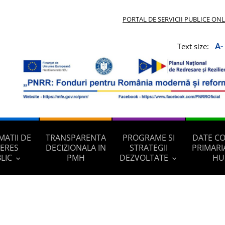
PORTAL DE SERVICII PUBLICE ON
A-
Text size:
MATII DE
TRANSPARENTA
PROGRAME SI
DATE C
TERES
DECIZIONALA IN
STRATEGII
PRIMARI
LIC
PMH
DEZVOLTATE
HU