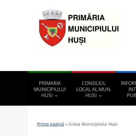
PRIMARIA
CONSILIUL
INFOR
MUNICIPIULUI
LOCAL AL MUN.
IN
HUSI
HUSI
PUB
Prima pagină
»
Cresa Municipiului Husi