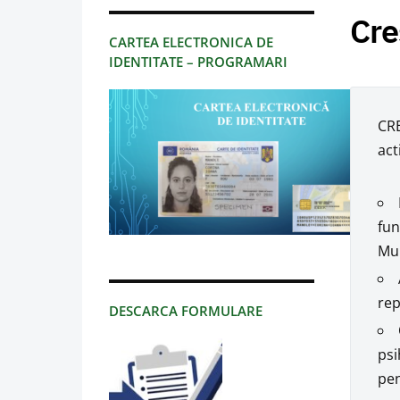
Cre
CARTEA ELECTRONICA DE
IDENTITATE – PROGRAMARI
CRE
act
fun
Mun
rep
DESCARCA FORMULARE
psi
pen