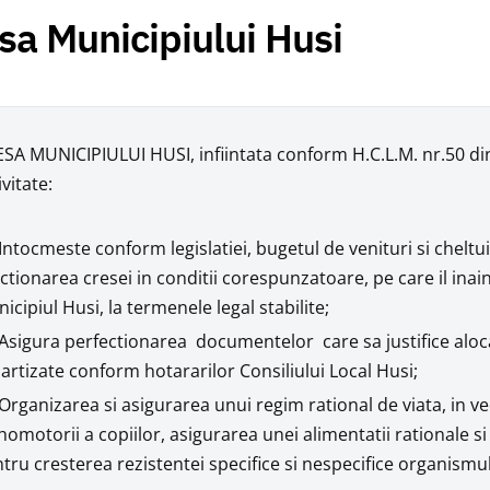
sa Municipiului Husi
SA MUNICIPIULUI HUSI, infiintata conform H.C.L.M. nr.50 din 
ivitate:
Intocmeste conform legislatiei, bugetul de venituri si cheltui
ctionarea cresei in conditii corespunzatoare, pe care il inai
icipiul Husi, la termenele legal stabilite;
Asigura perfectionarea documentelor care sa justifice aloca
artizate conform hotararilor Consiliului Local Husi;
Organizarea si asigurarea unui regim rational de viata, in v
homotorii a copiilor, asigurarea unei alimentatii rationale si
tru cresterea rezistentei specifice si nespecifice organismul