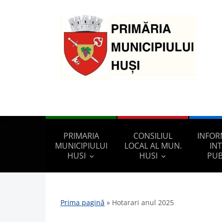
PRIMARIA
CONSILIUL
INFOR
MUNICIPIULUI
LOCAL AL MUN.
IN
HUSI
HUSI
PUB
Prima pagină
»
Hotarari anul 2025