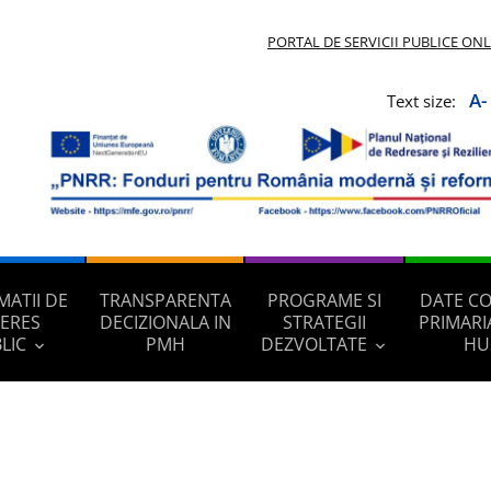
PORTAL DE SERVICII PUBLICE ON
A-
Text size:
MATII DE
TRANSPARENTA
PROGRAME SI
DATE C
TERES
DECIZIONALA IN
STRATEGII
PRIMARI
LIC
PMH
DEZVOLTATE
HU