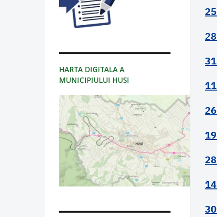
25
28
31
HARTA DIGITALA A
MUNICIPIULUI HUSI
11
26
19
28
14
30