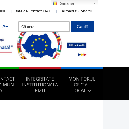
Romanian
LINE
Date de Contact PMH
Termeni si Conditii
Caută
A+
după:
ONTACT
INTEGRITATE
MONITORUL
A MUN.
INSTITUTIONALA
OFICIAL
SI
PMH
LOCAL