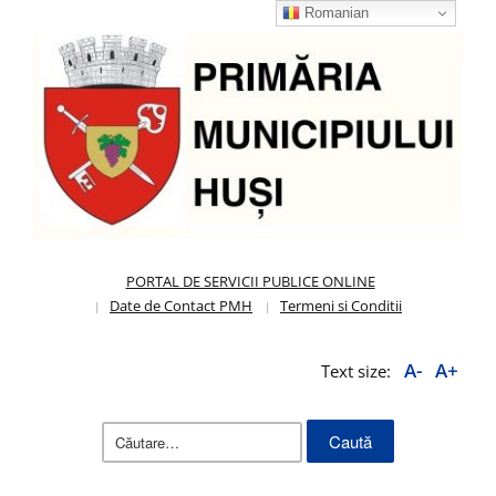
Romanian
PORTAL DE SERVICII PUBLICE ONLINE
Date de Contact PMH
Termeni si Conditii
A-
A+
Text size:
Caută
după: