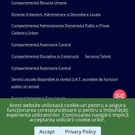
Compartimentul Resurse Umane
Directia Urbanism, Administrare si Dezvoltare Locala
Compartimentul Administrarea Domeniului Public si Privat,
Cadastru Urban
Compartimentul Autorizare Control
Compartimentul Disciplina in Constructii
Serviciul Tehnic
Compartimentul Autorizare Control
Servicii sociale disponibile la nivelul U.A.T, acordate de furnizori
publici ori privati
Serviciul Impozite si Taxe Locale
Acest website utilizează cookie-uri pentru a asigura
funcționarea corespunzătoare și pentru a îmbunătăți
experiența utilizatorilor. Continuarea navigării implică
chaty
acceptarea utilizării cookie-urilor.
Copyright © 2022 Primăria Huși - powered by Creativ MGS
Hide
Accept
Privacy Policy