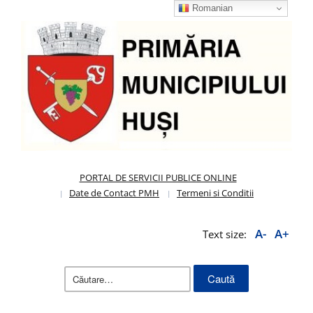
Romanian
PORTAL DE SERVICII PUBLICE ONLINE
Date de Contact PMH
Termeni si Conditii
A-
A+
Text size:
Caută
după: