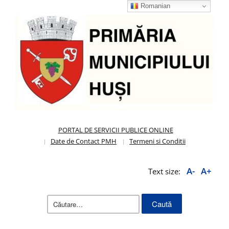
Romanian
PORTAL DE SERVICII PUBLICE ONLINE
Date de Contact PMH
Termeni si Conditii
A-
A+
Text size:
Caută
după: