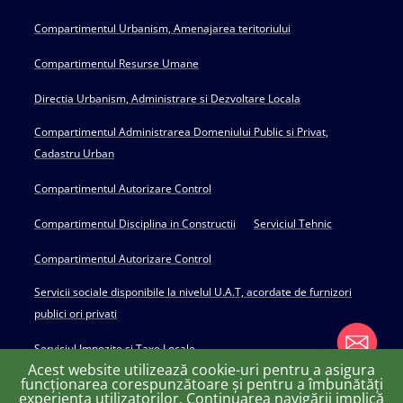
Compartimentul Urbanism, Amenajarea teritoriului
Compartimentul Resurse Umane
Directia Urbanism, Administrare si Dezvoltare Locala
Compartimentul Administrarea Domeniului Public si Privat,
Cadastru Urban
Compartimentul Autorizare Control
Compartimentul Disciplina in Constructii
Serviciul Tehnic
Compartimentul Autorizare Control
Servicii sociale disponibile la nivelul U.A.T, acordate de furnizori
publici ori privati
Serviciul Impozite si Taxe Locale
Acest website utilizează cookie-uri pentru a asigura
funcționarea corespunzătoare și pentru a îmbunătăți
experiența utilizatorilor. Continuarea navigării implică