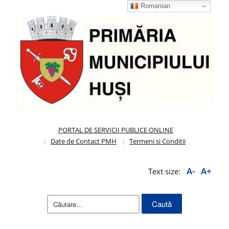
Romanian
PORTAL DE SERVICII PUBLICE ONLINE
Date de Contact PMH
Termeni si Conditii
A-
A+
Text size:
Caută
după: