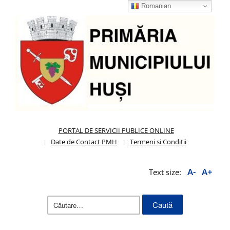
Romanian
PORTAL DE SERVICII PUBLICE ONLINE
Date de Contact PMH
Termeni si Conditii
A-
A+
Text size:
Caută
după: