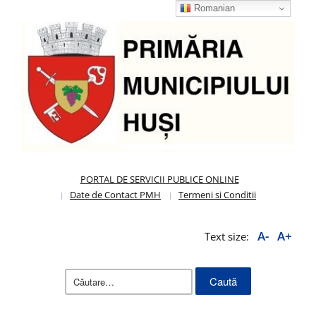
Romanian
PORTAL DE SERVICII PUBLICE ONLINE
Date de Contact PMH
Termeni si Conditii
A-
A+
Text size:
Caută
după: