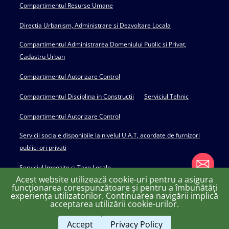
Compartimentul Resurse Umane
Directia Urbanism, Administrare si Dezvoltare Locala
Compartimentul Administrarea Domeniului Public si Privat,
Cadastru Urban
Compartimentul Autorizare Control
Compartimentul Disciplina in Constructii
Serviciul Tehnic
Compartimentul Autorizare Control
Servicii sociale disponibile la nivelul U.A.T, acordate de furnizori
publici ori privati
Serviciul Impozite si Taxe Locale
Acest website utilizează cookie-uri pentru a asigura
funcționarea corespunzătoare și pentru a îmbunătăți
experiența utilizatorilor. Continuarea navigării implică
chaty
acceptarea utilizării cookie-urilor.
Copyright © 2022 Primăria Huși - powered by Creativ MGS
Hide
Accept
Privacy Policy