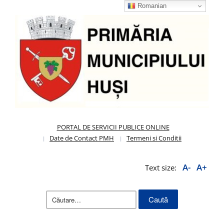
Romanian
PORTAL DE SERVICII PUBLICE ONLINE
Date de Contact PMH
Termeni si Conditii
A-
A+
Text size:
Caută
după: