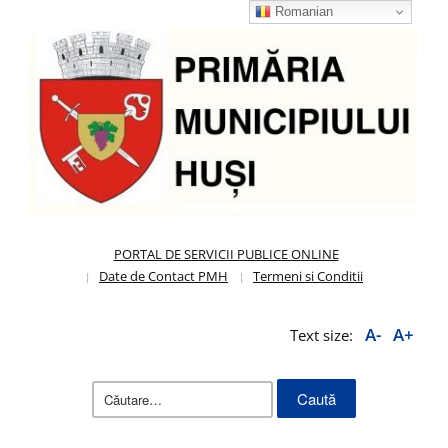
Romanian
PORTAL DE SERVICII PUBLICE ONLINE
Date de Contact PMH
Termeni si Conditii
A-
A+
Text size:
Caută
după: