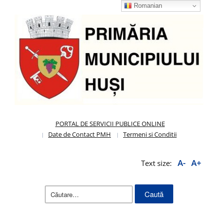
Romanian
PORTAL DE SERVICII PUBLICE ONLINE
Date de Contact PMH
Termeni si Conditii
A-
A+
Text size:
Caută
după: