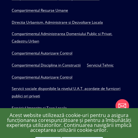
Compartimentul Resurse Umane
Directia Urbanism, Administrare si Dezvoltare Locala
Compartimentul Administrarea Domeniului Public si Privat,
Cadastru Urban
Compartimentul Autorizare Control
Compartimentul Disciplina in Constructii
Serviciul Tehnic
Compartimentul Autorizare Control
Servicii sociale disponibile la nivelul U.A.T, acordate de furnizori
publici ori privati
Serviciul Impozite si Taxe Locale
Acest website utilizează cookie-uri pentru a asigura
funcționarea corespunzătoare și pentru a îmbunătăți
experiența utilizatorilor. Continuarea navigării implică
chaty
acceptarea utilizării cookie-urilor.
Copyright © 2022 Primăria Huși - powered by Creativ MGS
Hide