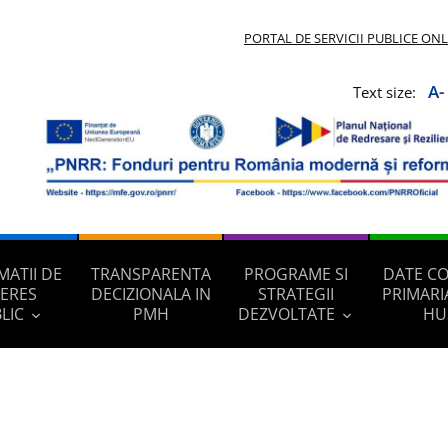
PORTAL DE SERVICII PUBLICE ON
A-
Text size:
MATII DE
TRANSPARENTA
PROGRAME SI
DATE C
TERES
DECIZIONALA IN
STRATEGII
PRIMARI
LIC
PMH
DEZVOLTATE
HU