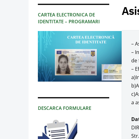
Asi
CARTEA ELECTRONICA DE
IDENTITATE – PROGRAMARI
– A
– I
de 
– E
a)I
b)A
c)A
a a
DESCARCA FORMULARE
Dat
DI
Str