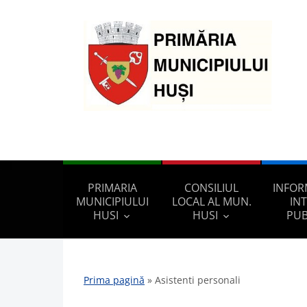
PRIMARIA
CONSILIUL
INFOR
MUNICIPIULUI
LOCAL AL MUN.
IN
HUSI
HUSI
PUB
Prima pagină
»
Asistenti personali