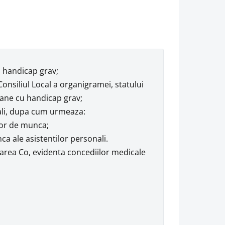
u handicap grav;
onsiliul Local a organigramei, statului
oane cu handicap grav;
nali, dupa cum urmeaza:
lor de munca;
a ale asistentilor personali.
marea Co, evidenta concediilor medicale