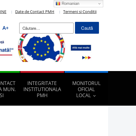
Romanian
LINE
Date de Contact PMH
Termeni si Conditii
Caută
A+
după:
ONTACT
INTEGRITATE
MONITORUL
A MUN.
INSTITUTIONALA
OFICIAL
SI
PMH
LOCAL