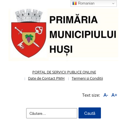
Romanian
PORTAL DE SERVICII PUBLICE ONLINE
Date de Contact PMH
Termeni si Conditii
A-
A+
Text size:
Caută
după: