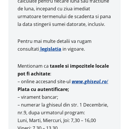
calculate pentru fiecare luna sau fractiune
de luna, incepand cu ziua imediat
urmatoare termenului de scadenta si pana
la data stingerii sumei datorate, inclusiv.
Pentru mai multe detalii va rugam
consultati
legislatia
in vigoare.
Mentionam ca
taxele si impozitele locale
pot fi achitate
:
– online accesand site-ul
www.ghiseul.ro
/
Plata cu autentificare;
– virament bancar;
– numerar la ghiseul din str. 1 Decembrie,
nr.9, dupa urmatorul program:
Luni, Marti, Miercuri, Joi: 7,30 – 16,00
Vineri: 7,30 – 13,30