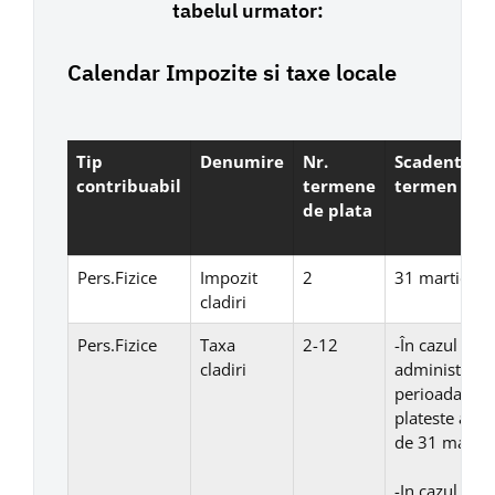
tabelul urmator:
Calendar Impozite si taxe locale
Tip
Denumire
Nr.
Scadenta
contribuabil
termene
termen 1
de plata
Pers.Fizice
Impozit
2
31 martie
cladiri
Pers.Fizice
Taxa
2-12
-În cazul con
cladiri
administrare 
perioada mai 
plateste anua
de 31 martie 
-In cazul con