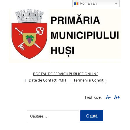
Romanian
PORTAL DE SERVICII PUBLICE ONLINE
Date de Contact PMH
Termeni si Conditii
A-
A+
Text size:
Caută
după: