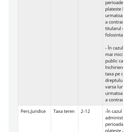
perioade mai 
plateste lunar
urmatoare fie
a contractulu
titularul dre
folosinta.
- În cazul co
mai mici de o
public care t
închiriere, a
taxa pe cladir
dreptului de 
varsa lunar, 
urmatoare fie
a contractulu
Pers.Juridice
Taxa teren
2-12
-În cazul con
administrare 
perioada mai 
plateste anua