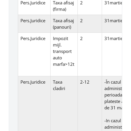
Pers.Juridice
Taxa afisaj
2
31martie
(firma)
Pers.Juridice
Taxa afisaj
2
31martie
(panouri)
Pers.Juridice
Impozit
2
31martie
mijl.
transport
auto
marfa>12t
Pers.Juridice
Taxa
2-12
-În cazul con
cladiri
administrare 
perioada mai 
plateste anua
de 31 martie 
-In cazul con
administrare 