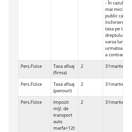
- În cazul co
mai mici de o
public care t
închiriere, a
taxa pe teren 
dreptului de 
varsa lunar, 
urmatoare fie
a contractulu
Pers.Fizice
Taxa afisaj
2
31martie
(firma)
Pers.Fizice
Taxa afisaj
2
31martie
(panouri)
Pers.Fizice
Impozit
2
31martie
mijl. de
transport
auto
marfa>12t