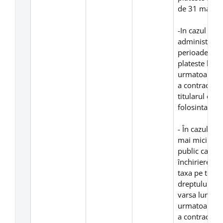
de 31 martie 
-In cazul con
administrare 
perioade mai 
plateste lunar
urmatoare fie
a contractulu
titularul dre
folosinta.
- În cazul co
mai mici de o
public care t
închiriere, a
taxa pe teren 
dreptului de 
varsa lunar, 
urmatoare fie
a contractulu