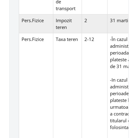
de
transport
Pers.Fizice
Impozit
2
31 martie
teren
Pers.Fizice
Taxa teren
2-12
-În cazul con
administrare 
perioada mai 
plateste anua
de 31 martie 
-In cazul con
administrare 
perioade mai 
plateste lunar
urmatoare fie
a contractulu
titularul dre
folosinta.