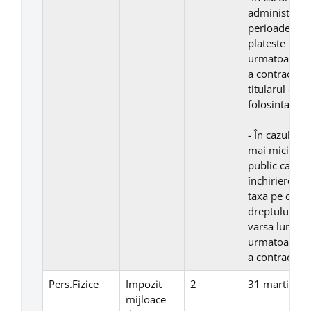
administrare 
perioade mai 
plateste lunar
urmatoare fie
a contractulu
titularul dre
folosinta.
- În cazul co
mai mici de o
public care t
închiriere, a
taxa pe cladir
dreptului de 
varsa lunar, 
urmatoare fie
a contractulu
Pers.Fizice
Impozit
2
31 martie
mijloace