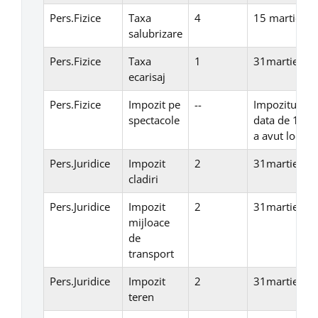
Pers.Fizice
Taxa
4
15 martie
salubrizare
Pers.Fizice
Taxa
1
31martie
ecarisaj
Pers.Fizice
Impozit pe
--
Impozitul pe 
spectacole
data de 10, i
a avut loc sp
Pers.Juridice
Impozit
2
31martie
cladiri
Pers.Juridice
Impozit
2
31martie
mijloace
de
transport
Pers.Juridice
Impozit
2
31martie
teren