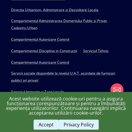
Directia Urbanism, Administrare si Dezvoltare Locala
Compartimentul Administrarea Domeniului Public si Privat,
Cadastru Urban
Compartimentul Autorizare Control
Compartimentul Disciplina in Constructii
Serviciul Tehnic
Compartimentul Autorizare Control
Servicii sociale disponibile la nivelul U.A.T, acordate de furnizori
publici ori privati
Serviciul Impozite si Taxe Locale
Acest website utilizează cookie-uri pentru a asigura
funcționarea corespunzătoare și pentru a îmbunătăți
experiența utilizatorilor. Continuarea navigării implică
chaty
acceptarea utilizării cookie-urilor.
Copyright © 2022 Primăria Huși - powered by Creativ MGS
Hide
Accept
Privacy Policy