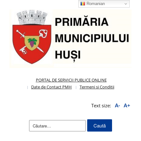
Romanian
PORTAL DE SERVICII PUBLICE ONLINE
Date de Contact PMH
Termeni si Conditii
A-
A+
Text size:
Caută
după: