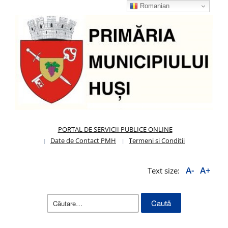
Romanian
PORTAL DE SERVICII PUBLICE ONLINE
Date de Contact PMH
Termeni si Conditii
A-
A+
Text size:
Caută
după: