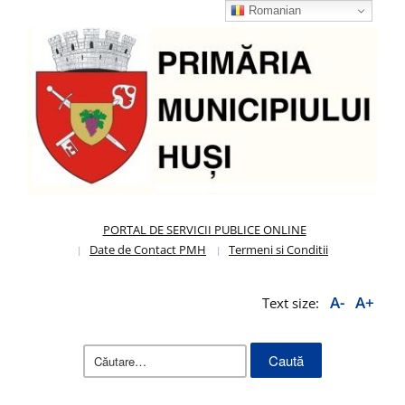
Romanian
PORTAL DE SERVICII PUBLICE ONLINE
Date de Contact PMH
Termeni si Conditii
A-
A+
Text size:
Caută
după: