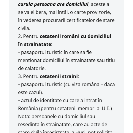
caruia persoana are domiciliul
, acesteia i
se va elibera, mai întâi, o carte provizorie,
în vederea procurarii certificatelor de stare
civila.
2. Pentru
cetatenii români cu domiciliul
în strainatate
:
• pasaportul turistic în care sa fie
mentionat domiciliul în strainatate sau titlu
de calatorie.
3. Pentru
cetatenii straini
:
• pasaportul turistic (cu viza româna – daca
este cazul).
• actul de identitate cu care a intrat în
România (pentru cetatenii membri ai U.E.)
Nota: persoanele cu domiciliul sau
resedinta în strainatate, care au acte de
stare civila înregistrate la Husi, pot solicita