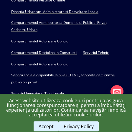
Compartimentul Resurse Umane
Directia Urbanism, Administrare si Dezvoltare Locala
Compartimentul Administrarea Domeniului Public si Privat,
Cadastru Urban
Compartimentul Autorizare Control
Compartimentul Disciplina in Constructii
Serviciul Tehnic
Compartimentul Autorizare Control
Servicii sociale disponibile la nivelul U.A.T, acordate de furnizori
publici ori privati
Serviciul Impozite si Taxe Locale
Acest website utilizează cookie-uri pentru a asigura
funcționarea corespunzătoare și pentru a îmbunătăți
experiența utilizatorilor. Continuarea navigării implică
chaty
acceptarea utilizării cookie-urilor.
Copyright © 2022 Primăria Huși - powered by Creativ MGS
Hide
Accept
Privacy Policy