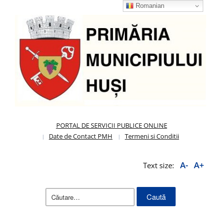
Romanian
PORTAL DE SERVICII PUBLICE ONLINE
Date de Contact PMH
Termeni si Conditii
A-
A+
Text size:
Caută
după: