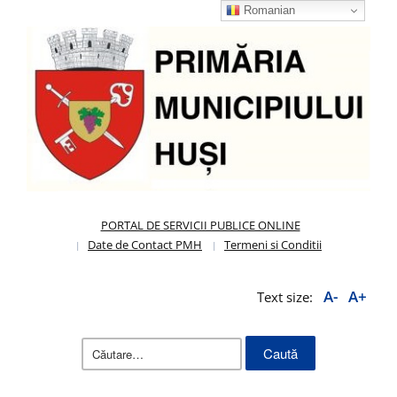
Romanian
PORTAL DE SERVICII PUBLICE ONLINE
Date de Contact PMH
Termeni si Conditii
A-
A+
Text size:
Caută
după: