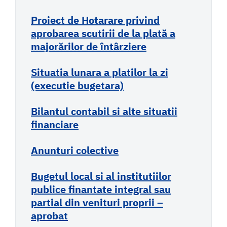
Proiect de Hotarare privind
aprobarea scutirii de la plată a
majorărilor de întârziere
Situatia lunara a platilor la zi
(executie bugetara)
Bilantul contabil si alte situatii
financiare
Anunturi colective
Bugetul local si al institutiilor
publice finantate integral sau
partial din venituri proprii –
aprobat