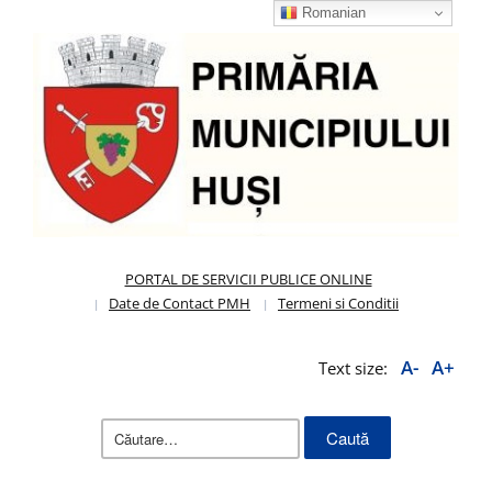
Romanian
PORTAL DE SERVICII PUBLICE ONLINE
Date de Contact PMH
Termeni si Conditii
A-
A+
Text size:
Caută
după: