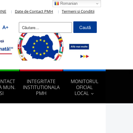
Romanian
LINE
Date de Contact PMH
Termeni si Conditii
Caută
A+
după:
ONTACT
INTEGRITATE
MONITORUL
A MUN.
INSTITUTIONALA
OFICIAL
SI
PMH
LOCAL