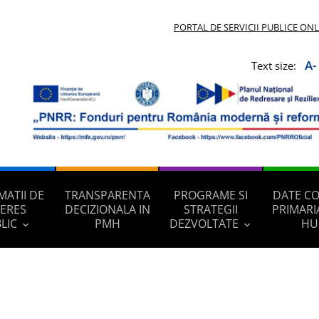
PORTAL DE SERVICII PUBLICE ON
A-
Text size:
MATII DE
TRANSPARENTA
PROGRAME SI
DATE C
TERES
DECIZIONALA IN
STRATEGII
PRIMARI
LIC
PMH
DEZVOLTATE
HU