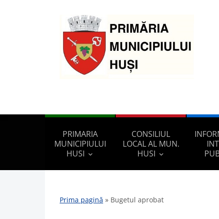
PRIMARIA
CONSILIUL
INFOR
MUNICIPIULUI
LOCAL AL MUN.
IN
HUSI
HUSI
PUB
Prima pagină
»
Bugetul aprobat