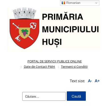
Romanian
PORTAL DE SERVICII PUBLICE ONLINE
Date de Contact PMH
Termeni si Conditii
A-
A+
Text size:
Caută
după: