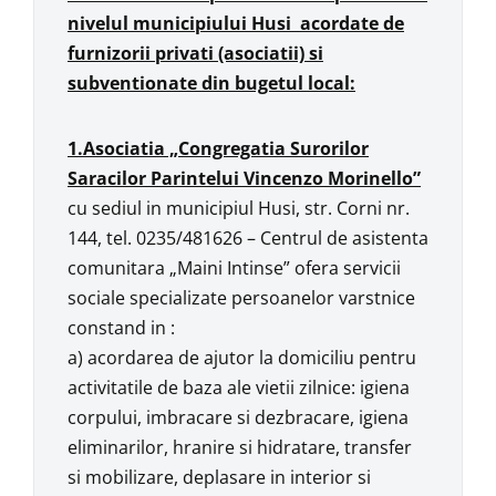
nivelul municipiului Husi acordate de
furnizorii privati (asociatii) si
subventionate din bugetul local:
1.Asociatia „Congregatia Surorilor
Saracilor Parintelui Vincenzo Morinello”
cu sediul in municipiul Husi, str. Corni nr.
144, tel. 0235/481626 – Centrul de asistenta
comunitara „Maini Intinse” ofera servicii
sociale specializate persoanelor varstnice
constand in :
a) acordarea de ajutor la domiciliu pentru
activitatile de baza ale vietii zilnice: igiena
corpului, imbracare si dezbracare, igiena
eliminarilor, hranire si hidratare, transfer
si mobilizare, deplasare in interior si