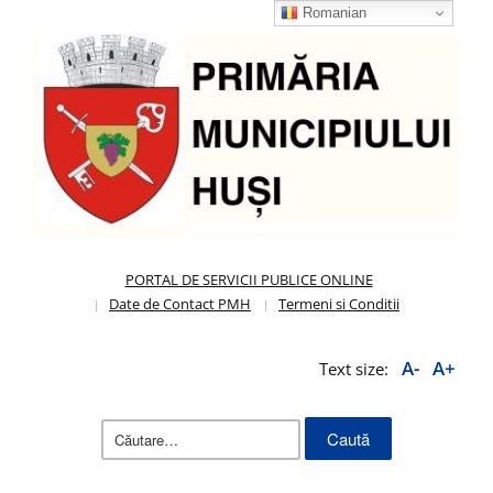
Romanian
PORTAL DE SERVICII PUBLICE ONLINE
Date de Contact PMH
Termeni si Conditii
A-
A+
Text size:
Caută
după: