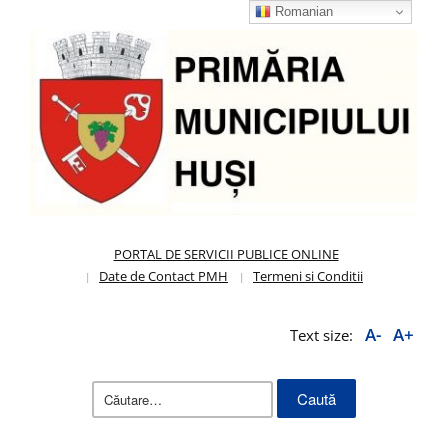
Romanian
PORTAL DE SERVICII PUBLICE ONLINE
Date de Contact PMH
Termeni si Conditii
A-
A+
Text size:
Caută
după: