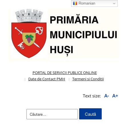
Romanian
PORTAL DE SERVICII PUBLICE ONLINE
Date de Contact PMH
Termeni si Conditii
A-
A+
Text size:
Caută
după: