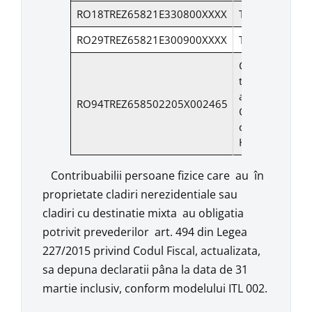
RO18TREZ65821E330800XXXX
Taxa radioficar
RO29TREZ65821E300900XXXX
Taxa pasunat
Chirii/concesiu
teren/spatii
administrate d
RO94TREZ658502205X002465
Centrul Public
de Desfacere
Husi
Contribuabilii persoane fizice care au în
proprietate cladiri nerezidentiale sau
cladiri cu destinatie mixta au obligatia
potrivit prevederilor art. 494 din Legea
227/2015 privind Codul Fiscal, actualizata,
sa depuna declaratii pâna la data de 31
martie inclusiv, conform modelului ITL 002.