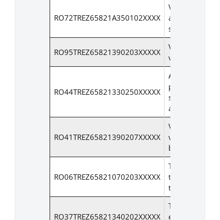
Venituri din
RO72TREZ65821A350102XXXX
amenzi, alte
sanctiuni legal
Venituri din
RO95TREZ65821390203XXXXX
vanzari locuint
Alte venituri di
prestari de
RO44TREZ65821330250XXXXX
servicii si alte
activitati
Venituri din
RO41TREZ65821390207XXXXX
vanzari
bunuri(teren)
Taxe juridice d
RO06TREZ65821070203XXXXX
timbru si alte
taxe
Taxe
RO37TREZ65821340202XXXXX
extrajudiciare 