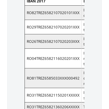
IBAN 2017
Denumire con
Impozit/taxa p
RO82TREZ6582107020101XXX
cladiri
Impozit/taxa p
RO29TREZ6582107020201XXX
teren intravilan
Impozit/taxa p
RO26TREZ6582107020203XXX
teren extravila
Impozit
RO04TREZ6582116020201XXX
mijlloace de
transport
Impozit mijloa
RO81TREZ6585033XXX000492
de transport
marfa > 12to
Impozit pe
RO31TREZ65821150201XXXXX
spectacole
RO31TREZ65821360206XXXXX
Taxa salubrizar