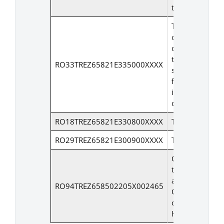
timbre
Taxa
concesionare l
de inhumare ,
taxe pentru
RO33TREZ65821E335000XXXX
serviciile
funerare, taxe
intretinere loc
de veci
RO18TREZ65821E330800XXXX
Taxa radioficar
RO29TREZ65821E300900XXXX
Taxa pasunat
Chirii/concesiu
teren/spatii
administrate d
RO94TREZ658502205X002465
Centrul Public
de Desfacere
Husi