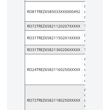
Impozit mijloa
RO81TREZ6585033XXX000492
de transport
marfa > 12to
RO72TREZ65821120207XXXXX
Taxa hoteliera
Impozit pe
RO31TREZ65821150201XXXXX
spectacole
RO31TREZ65821360206XXXXX
Taxa salubrizar
Alte impozite p
venit, profit si
RO24TREZ65821160250XXXXX
castiguri din
capital – taxa
urbanism
Alte impozite p
venit, profit si
RO72TREZ65821180250XXXXX
castiguri din
capital –afisaj,