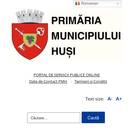
Romanian
PORTAL DE SERVICII PUBLICE ONLINE
Date de Contact PMH
Termeni si Conditii
A-
A+
Text size:
Caută
după: