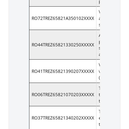
publicitate
Venituri din
RO72TREZ65821A350102XXXX
amenzi, alte
sanctiuni legal
Alte venituri di
prestari de
RO44TREZ65821330250XXXXX
servicii si alte
activitati
Venituri din
RO41TREZ65821390207XXXXX
vanzari bunuri
(teren)
Taxe juridice d
RO06TREZ65821070203XXXXX
timbru si alte
taxe
Taxe
RO37TREZ65821340202XXXXX
extrajudiciare 
timbre