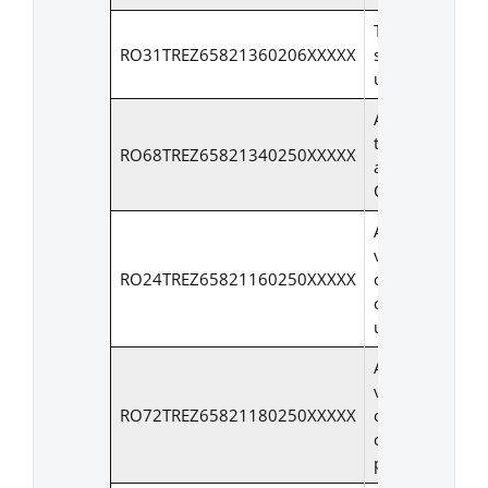
Taxa ecarisaj si
RO31TREZ65821360206XXXXX
situatii de
urgenta
Alte venituri di
taxe
RO68TREZ65821340250XXXXX
administrative
C.I.
Alte impozite p
venit, profit si
RO24TREZ65821160250XXXXX
castiguri din
capital – taxa
urbanism
Alte impozite p
venit, profit si
RO72TREZ65821180250XXXXX
castiguri din
capital –afisaj,
publicitate