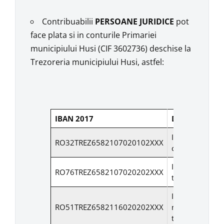
Contribuabilii
PERSOANE JURIDICE
pot
face plata si in conturile Primariei
municipiului Husi (CIF 3602736) deschise la
Trezoreria municipiului Husi, astfel:
IBAN 2017
Denumire con
Impozit/taxa p
RO32TREZ6582107020102XXX
cladiri
Impozit/taxa p
RO76TREZ6582107020202XXX
teren
Impozit
RO51TREZ6582116020202XXX
mijlloace de
transport