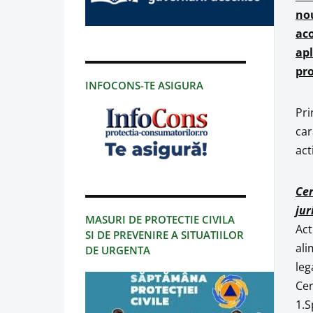
nou
aco
apl
pro
INFOCONS-TE ASIGURA
Pri
car
act
Cer
jur
MASURI DE PROTECTIE CIVILA
Act
SI DE PREVENIRE A SITUATIILOR
ali
DE URGENTA
leg
Cer
1.S