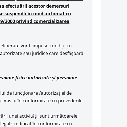
sa efectuării acestor demersuri
ă se suspendă in mod automat cu
.99/2000 privind comercializarea
eliberate vor fi impuse condiţii cu
 autorizate sau juridice care desfăşoară
ersoane fizice autorizate şi persoane
ui de funcţionare /autorizaţiei de
l Vaslui în conformitate cu prevederile
ării unei activităţi, sunt următoarele:
legal şi edificat în conformitate cu