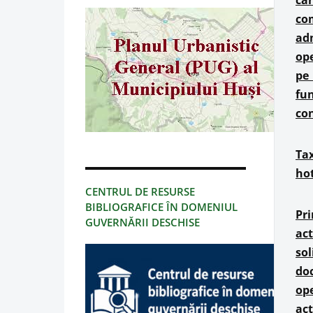
car
com
adm
ope
pe 
fun
con
Tax
hot
CENTRUL DE RESURSE
BIBLIOGRAFICE ÎN DOMENIUL
Pri
GUVERNĂRII DESCHISE
act
sol
doc
ope
act