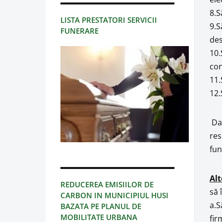
8.S
LISTA PRESTATORI SERVICII
9.S
FUNERARE
des
10.
con
11.
12.
Dat
res
fun
Alt
REDUCEREA EMISIILOR DE
să 
CARBON IN MUNICIPIUL HUSI
a.S
BAZATA PE PLANUL DE
MOBILITATE URBANA
fir