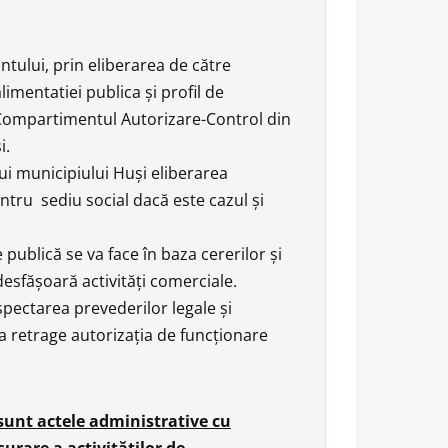
ntului, prin eliberarea de către
imentatiei publica şi profil de
n Compartimentul Autorizare-Control din
i.
ui municipiului Huşi eliberarea
ntru sediu social dacă este cazul și
publică se va face în baza cererilor şi
sfăşoară activităţi comerciale.
espectarea prevederilor legale şi
va retrage autorizaţia de funcţionare
sunt actele administrative cu