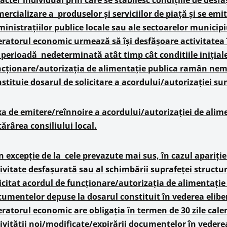
acter individual prin care se stabilesc condițiile de desfă
ercializare a produselor și serviciilor de piață și se emit
inistrațiilor publice locale sau ale sectoarelor municip
ratorul economic urmează să își desfășoare activitatea î
perioadă nedeterminată atât timp cât conditiile inițiale
cționare/autorizația de alimentație publica ramân nem
stituie dosarul de solicitare a acordului/autorizației sun
a de emitere/reînnoire a acordului/autorizației de alime
ărârea consiliului local.
n excepție de la cele prevazute mai sus, în cazul apariție
ivitate desfașurată sau al schimbării suprafeței structu
icitat acordul de funcționare/autorizația de alimentație 
umentelor depuse la dosarul constituit în vederea eliber
ratorul economic are obligația în termen de 30 zile calen
ivității noi/modificate/expirării documentelor în vederea