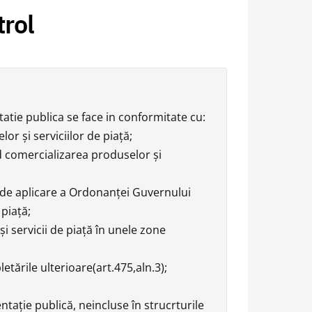
rol
tatie publica se face in conformitate cu:
or şi serviciilor de piaţă;
d comercializarea produselor şi
de aplicare a Ordonanţei Guvernului
 piaţă;
i servicii de piaţă în unele zone
tările ulterioare(art.475,aln.3);
ntaţie publică, neincluse în strucrturile