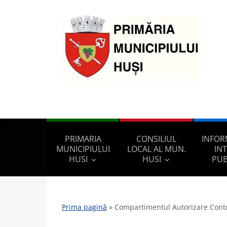
PRIMARIA
CONSILIUL
INFOR
MUNICIPIULUI
LOCAL AL MUN.
IN
HUSI
HUSI
PUB
Prima pagină
»
Compartimentul Autorizare Cont