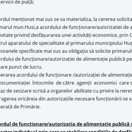
ervicii de piață;
rdul menţionat mai sus se va materializa, la cererea solicita
marul mun.Husi,a acordului de funcţionare/autorizatiei de al
ivitate privind desfăşurarea unei activităţi economice, pri
rul aparatului de specialitate al primarului municipiului Huş
soanele specificate mai sus au obligaţia să solicite primarul
rdului de funcţionare/autorizaţiei de alimentaţie publică pe
care punct de lucru.
berarea acordului de funcţionare /autorizaţiei de alimentaţie 
ocumentaţiei întocmite de către agenţii economici care de
caz de sesizare scrisă a organelor abilitate cu privire la ner
ragerea oricăreia din autorizaţiile necesare funcţionării se 
berată de Primărie.
rdul de funcționare/autorizația de alimentație publică 