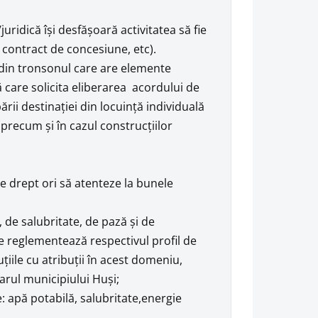
uridică îşi desfăşoară activitatea să fie
, contract de concesiune, etc).
r din tronsonul care are elemente
 care solicita eliberarea acordului de
rii destinaţiei din locuinţă individuală
precum şi în cazul construcţiilor
de drept ori să atenteze la bunele
 de salubritate, de pază şi de
e reglementează respectivul profil de
ituţiile cu atribuţii în acest domeniu,
arul municipiului Huşi;
ce: apă potabilă, salubritate,energie