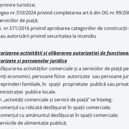
primire turistice;
egea nr.310/2024 privind completarea art.6 din OG nr.99/20
serviciilor de piață;
 nr.571/2016 privind aprobarea categoriilor de construcții 
sau autorizării privind securitatea la incendiu
orizarea activităţii şi eliberarea autorizaţiei de funcţion
orizate şi persoanelor juridice
făşurarea activităţilor comerciale şi a serviciilor de piaţă pe
nţi economici, persoane fizice autorizate sau persoane jurid
reprinderi familiale, în spaţii proprietate publică sau pri
inistraţiei publice locale.
n „activităţi comerciale şi servicii de piaţă” se înţeleg:
omerţul cu ridicată desfăşurat în spaţii comerciale;
omerţul cu amănuntul desfăşurat în spaţii comerciale;
erviciile de alimentaţie publică;