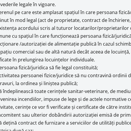
vederile legale în vigoare.
erenul pe care este amplasat spaţiul în care persoana fizică/j
inut în mod legal (act de proprietate, contract de închiriere
xistenţa acordului scris al tuturor locatarilor/proprietarilo
une cu spaţiul în care funcţionează persoana fizică/juridică
cţionare /autorizaţiei de alimentaţie publică în cazul schimbă
spaţiu comercial sau de altă natură decât aceea de locuinţă, 
ficate în prelungirea locuinţelor individuale.
ersoana fizică/juridica să fie legal constituită;
ctivitatea persoanei fizice/juridice să nu contravină ordinii 
avuri, la ordinea şi liniştea publică;
ă îndeplinească toate cerinţele sanitar-veterinare, de mediu,
venirea incendiilor, impuse de lege şi de actele normative c
ivitate, cerinţe ce vor fi verificate şi certificate de către inst
comitent sau ulterior dobândirii autorizaţiei emisă de prim
ă deţină contract de furnizare a serviciilor de utilităţi publi
ctrica după caz;