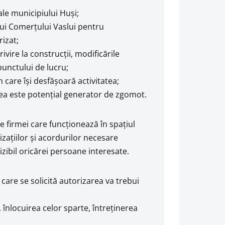
ale municipiului Huşi;
ului Comerţului Vaslui pentru
rizat;
vire la construcţii, modificările
punctului de lucru;
în care îşi desfăşoară activitatea;
atea este potenţial generator de zgomot.
 firmei care funcţionează în spaţiul
rizaţiilor şi acordurilor necesare
c vizibil oricărei persoane interesate.
 care se solicită autorizarea va trebui
, înlocuirea celor sparte, întreţinerea