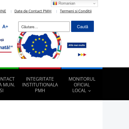
Romanian
LINE
Date de Contact PMH
Termeni si Conditii
Caută
A+
după:
ONTACT
INTEGRITATE
MONITORUL
A MUN.
INSTITUTIONALA
OFICIAL
SI
PMH
LOCAL