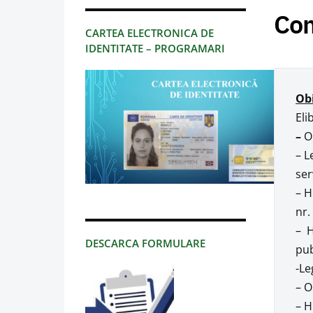
Com
CARTEA ELECTRONICA DE
IDENTITATE – PROGRAMARI
Obi
Eli
–
O
– L
ser
– H
nr.
– H
DESCARCA FORMULARE
pub
-Le
– O
– H