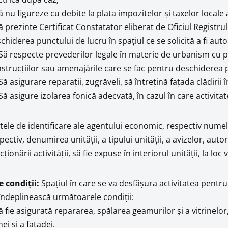
ă nu figureze cu debite la plata impozitelor şi taxelor locale 
ă prezinte Certificat Constatator eliberat de Oficiul Registr
chiderea punctului de lucru în spaţiul ce se solicită a fi auto
Să respecte prevederilor legale în materie de urbanism cu pri
strucţiilor sau amenajările care se fac pentru deschiderea 
Să asigurare reparaţii, zugrăveli, să întreţină faţada clădirii 
Să asigure izolarea fonică adecvată, în cazul în care activit
ele de identificare ale agentului economic, respectiv numele
pectiv, denumirea unităţii, a tipului unităţii, a avizelor, auto
cţionării activităţii, să fie expuse în interiorul unităţii, la lo
e condiţii:
Spaţiul în care se va desfăşura activitatea pentru
îndeplinească următoarele condiţii:
ă fie asigurată repararea, spălarea geamurilor şi a vitrinelor
mei şi a faţadei.