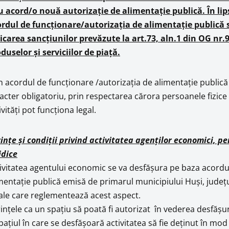
 acord/o nouă autorizație de alimentație publică. În lip
rdul de funcționare/autorizația de alimentație public
icarea sancțiunilor prevăzute la art.73, aln.1 din OG nr
duselor și serviciilor de piață.
n acordul de funcţionare /autorizaţia de alimentaţie publică 
acter obligatoriu, prin respectarea cărora persoanele fizice
ivităţi pot funcţiona legal.
inţe şi condiţii privind activitatea agenţilor economici, p
idice
ivitatea agentului economic se va desfăşura pe baza acordul
mentaţie publică emisă de primarul municipiului Huşi, judeţu
ale care reglementează acest aspect.
inţele ca un spaţiu să poată fi autorizat în vederea desfăşur
paţiul în care se desfăşoară activitatea să fie deţinut în mod 