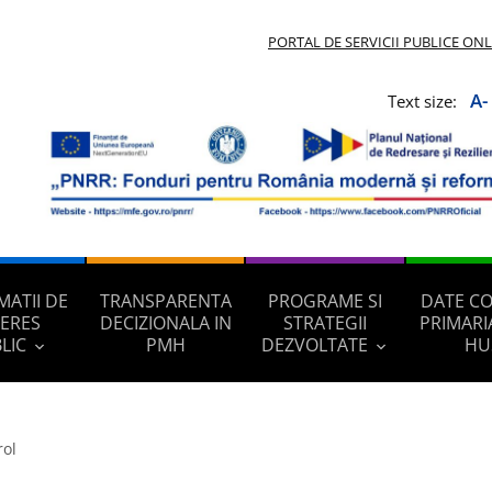
PORTAL DE SERVICII PUBLICE ON
A-
Text size:
MATII DE
TRANSPARENTA
PROGRAME SI
DATE C
TERES
DECIZIONALA IN
STRATEGII
PRIMARI
LIC
PMH
DEZVOLTATE
HU
rol