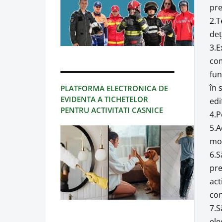
pre
2.T
deţ
3.E
com
fun
în 
PLATFORMA ELECTRONICA DE
EVIDENTA A TICHETELOR
edi
PENTRU ACTIVITATI CASNICE
4.P
5.A
mor
6.S
pre
act
con
7.S
ele