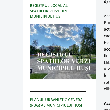
d)
s
REGISTRUL LOCAL AL
SPATIILOR VERZI DIN
Aco
MUNICIPIUL HUSI
Pri
act
cad
Per
aco
fie
Eli
a d
În 
ret
eli
PLANUL URBANISTIC GENERAL
Aco
(PUG) AL MUNICIPIULUI HUSI