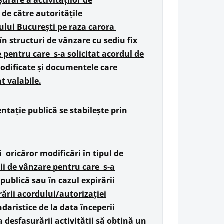
șurare a activităților de
 de către autoritățile
iului București pe raza carora
n structuri de vânzare cu sediu fix
 pentru care s-a solicitat acordul de
odificate și documentele care
t valabile.
ntație publică se stabilește prin
i oricăror modificări în tipul de
rii de vânzare pentru care s-a
publică sau în cazul expirării
ării acordului/autorizației
daristice de la data începerii
 desfașurării activității să obțină un