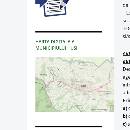
de 
– L
și 
-HG
și/
HARTA DIGITALA A
MUNICIPIULUI HUSI
Aut
aut
Des
age
înt
adm
Pri
a)
c
b)
c
c)
s