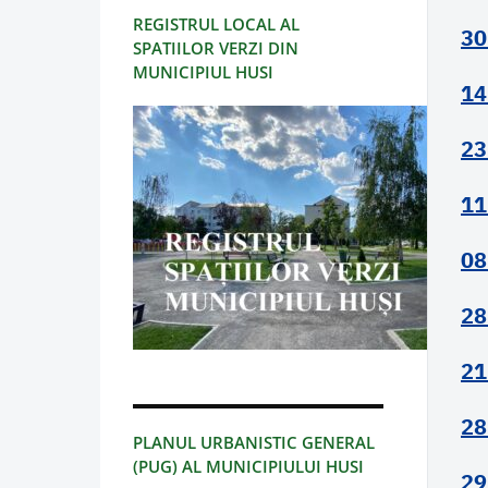
REGISTRUL LOCAL AL
30
SPATIILOR VERZI DIN
MUNICIPIUL HUSI
14
23
11
08
28
21
28
PLANUL URBANISTIC GENERAL
(PUG) AL MUNICIPIULUI HUSI
29