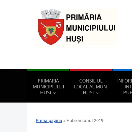
PRIMARIA
CONSILIUL
INFOR
MUNICIPIULUI
LOCAL AL MUN.
IN
HUSI
HUSI
PUB
Prima pagină
»
Hotarari anul 2019