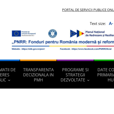
PORTAL DE SERVICII PUBLICE ON
A-
Text size:
MATII DE
TRANSPARENTA
PROGRAME SI
DATE C
TERES
DECIZIONALA IN
STRATEGII
PRIMARI
LIC
PMH
DEZVOLTATE
HU