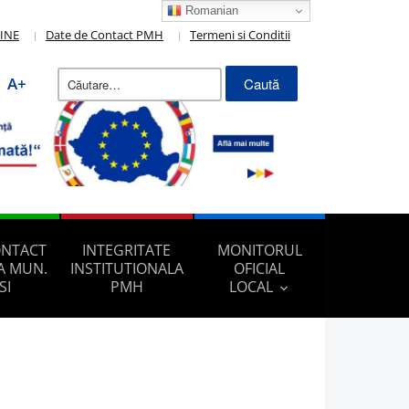
Romanian
LINE
Date de Contact PMH
Termeni si Conditii
Caută
A+
după:
ONTACT
INTEGRITATE
MONITORUL
A MUN.
INSTITUTIONALA
OFICIAL
SI
PMH
LOCAL