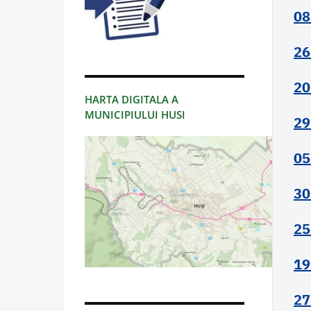
08
26
20
HARTA DIGITALA A
MUNICIPIULUI HUSI
29
05
30
25
19
27