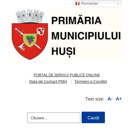
Romanian
PORTAL DE SERVICII PUBLICE ONLINE
Date de Contact PMH
Termeni si Conditii
A-
A+
Text size:
Caută
după: