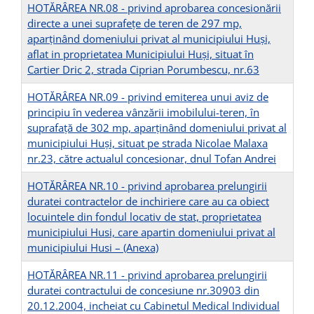
HOTĂRÂREA NR.08 - privind aprobarea concesionării
directe a unei suprafeţe de teren de 297 mp,
aparţinând domeniului privat al municipiului Huşi,
aflat in proprietatea Municipiului Huşi, situat în
Cartier Dric 2, strada Ciprian Porumbescu, nr.63
HOTĂRÂREA NR.09 - privind emiterea unui aviz de
principiu în vederea vânzării imobilului-teren, în
suprafață de 302 mp, aparținând domeniului privat al
municipiului Huşi, situat pe strada Nicolae Malaxa
nr.23, către actualul concesionar, dnul Tofan Andrei
HOTĂRÂREA NR.10 - privind aprobarea prelungirii
duratei contractelor de inchiriere care au ca obiect
locuintele din fondul locativ de stat, proprietatea
municipiului Husi, care apartin domeniului privat al
municipiului Husi –
(Anexa)
HOTĂRÂREA NR.11 - privind aprobarea prelungirii
duratei contractului de concesiune nr.30903 din
20.12.2004, incheiat cu Cabinetul Medical Individual