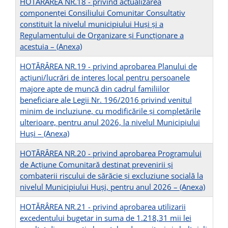
HOTĂRÂREA NR.18 - privind actualizarea
componenței Consiliului Comunitar Consultativ
constituit la nivelul municipiului Huși și a
Regulamentului de Organizare și Funcționare a
acestuia –
(Anexa)
HOTĂRÂREA NR.19 - privind aprobarea Planului de
acțiuni/lucrări de interes local pentru persoanele
majore apte de muncă din cadrul familiilor
beneficiare ale Legii Nr. 196/2016 privind venitul
minim de incluziune, cu modificările și completările
ulterioare, pentru anul 2026, la nivelul Municipiului
Huși –
(Anexa)
HOTĂRÂREA NR.20 - privind aprobarea Programului
de Acțiune Comunitară destinat prevenirii şi
combaterii riscului de sărăcie şi excluziune socială la
nivelul Municipiului Huși, pentru anul 2026 –
(Anexa)
HOTĂRÂREA NR.21 - privind aprobarea utilizarii
excedentului bugetar in suma de 1.218,31 mii lei