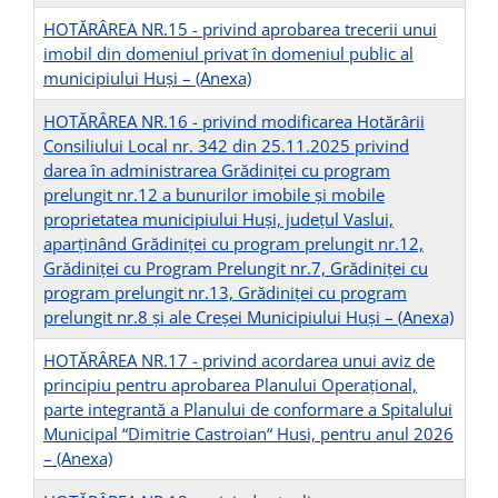
HOTĂRÂREA NR.15 - privind aprobarea trecerii unui
imobil din domeniul privat în domeniul public al
municipiului Huși –
(Anexa)
HOTĂRÂREA NR.16 - privind modificarea Hotărârii
Consiliului Local nr. 342 din 25.11.2025 privind
darea în administrarea Grădiniței cu program
prelungit nr.12 a bunurilor imobile și mobile
proprietatea municipiului Huși, județul Vaslui,
aparținând Grădiniței cu program prelungit nr.12,
Grădiniței cu Program Prelungit nr.7, Grădiniței cu
program prelungit nr.13, Grădiniței cu program
prelungit nr.8 și ale Creșei Municipiului Huși –
(Anexa)
HOTĂRÂREA NR.17 - privind acordarea unui aviz de
principiu pentru aprobarea Planului Operațional,
parte integrantă a Planului de conformare a Spitalului
Municipal “Dimitrie Castroian“ Husi, pentru anul 2026
–
(Anexa)