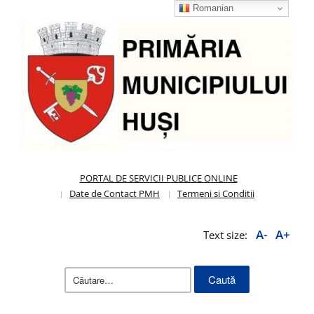
Romanian
PORTAL DE SERVICII PUBLICE ONLINE
Date de Contact PMH
Termeni si Conditii
A-
A+
Text size:
Caută
după: