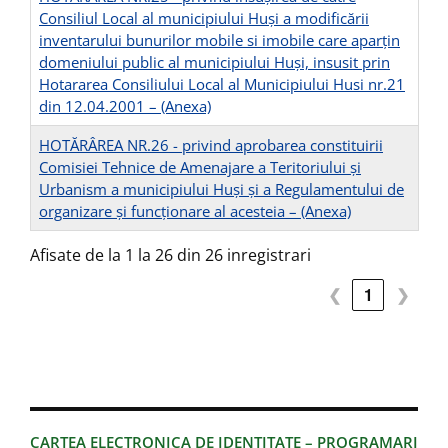
Consiliul Local al municipiului Huși a modificării
inventarului bunurilor mobile si imobile care aparţin
domeniului public al municipiului Huşi, insusit prin
Hotararea Consiliului Local al Municipiului Husi nr.21
din 12.04.2001 –
(Anexa)
HOTĂRÂREA NR.26 - privind aprobarea constituirii
Comisiei Tehnice de Amenajare a Teritoriului și
Urbanism a municipiului Huși și a Regulamentului de
organizare și funcționare al acesteia –
(Anexa)
Afisate de la 1 la 26 din 26 inregistrari
❮
1
❯
CARTEA ELECTRONICA DE IDENTITATE – PROGRAMARI