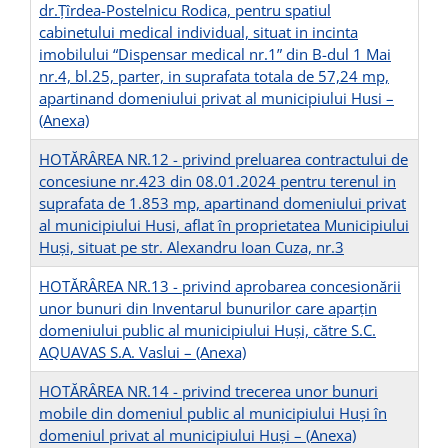
dr.Țîrdea-Postelnicu Rodica, pentru spatiul
cabinetului medical individual, situat in incinta
imobilului “Dispensar medical nr.1” din B-dul 1 Mai
nr.4, bl.25, parter, in suprafata totala de 57,24 mp,
apartinand domeniului privat al municipiului Husi –
(Anexa)
HOTĂRÂREA NR.12 - privind preluarea contractului de
concesiune nr.423 din 08.01.2024 pentru terenul in
suprafata de 1.853 mp, apartinand domeniului privat
al municipiului Husi, aflat în proprietatea Municipiului
Huși, situat pe str. Alexandru Ioan Cuza, nr.3
HOTĂRÂREA NR.13 - privind aprobarea concesionării
unor bunuri din Inventarul bunurilor care aparțin
domeniului public al municipiului Huși, către S.C.
AQUAVAS S.A. Vaslui –
(Anexa)
HOTĂRÂREA NR.14 - privind trecerea unor bunuri
mobile din domeniul public al municipiului Huși în
domeniul privat al municipiului Huși –
(Anexa)