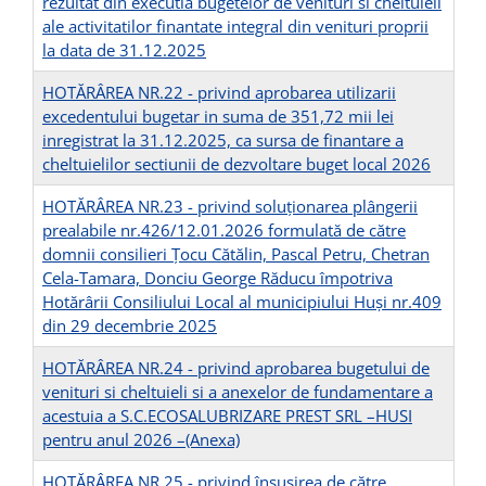
rezultat din executia bugetelor de venituri si cheltuieli
ale activitatilor finantate integral din venituri proprii
la data de 31.12.2025
HOTĂRÂREA NR.22 - privind aprobarea utilizarii
excedentului bugetar in suma de 351,72 mii lei
inregistrat la 31.12.2025, ca sursa de finantare a
cheltuielilor sectiunii de dezvoltare buget local 2026
HOTĂRÂREA NR.23 - privind soluționarea plângerii
prealabile nr.426/12.01.2026 formulată de către
domnii consilieri Țocu Cătălin, Pascal Petru, Chetran
Cela-Tamara, Donciu George Răducu împotriva
Hotărârii Consiliului Local al municipiului Huși nr.409
din 29 decembrie 2025
HOTĂRÂREA NR.24 - privind aprobarea bugetului de
venituri si cheltuieli si a anexelor de fundamentare a
acestuia a S.C.ECOSALUBRIZARE PREST SRL –HUSI
pentru anul 2026 –
(Anexa)
HOTĂRÂREA NR.25 - privind însuşirea de către