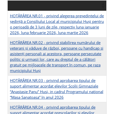
HOTĂRÂREA NR.01 - privind alegerea preşedintelui de
şedinţă a Consiliului Local al municipiului Huşi pentru
o perioadă de 3 luni de zile, respectiv luna ianuarie
2026, luna februarie 2026, luna martie 2026
HOTĂRÂREA NR.02 - privind stabilirea numărului de
veterani şi văduve de război, persoane cu handicap si
asistenţi personali ai acestora, persoane persecutate
politic si urmasii lor, care au dreptul de a călători
gratuit pe mijloacele de transport în comun, pe raza
municipiului Huşi
HOTĂRÂREA NR.03 - privind aprobarea tipului de
suport alimentar acordat elevilor Scolii Gimnaziale
“Anastasie Panu” Husi, in cadrul Programului national
“Masa Sanatoasa” în anul 2026
HOTĂRÂREA NR.04 - privind aprobarea tipului de
suport alimentar acordat prescolarilor si elevilor