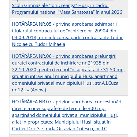
Scolii Gimnaziale “Ion Creanga” Husi, in cadrul
Programului national “Masa Sanatoasa” în anul 2026
HOTĂRÂREA NR.05 - privind aprobarea schimbării
titularului contractului de închiriere nr. 20904 din
04.09.2018, prin inlocuirea partii contractante Tudor
Nicolae cu Tudor Mihaela
HOTĂRÂREA NR.06 - privind aprobarea prelungirii
duratei contractului de închiriere nr.21935 din
22.10.2020, pentru terenul în suprafaţa de 31,50 mp,
situat în intravilanul municipiului Husi, apartinand
domeniului privat al municipiului Husi, str.A.I.Cuza,
nr.12.I –
(Anexa)
HOTĂRÂREA NR.07 - privind aprobarea concesionării
directe a unei suprafeţe de teren de 300 mp,
aparţinând domeniului privat al municipiului Huşi,
aflat in proprietatea Municipiului Huşi, situat în
Cartier Dric 3, strada Octavian Cotescu, nr.1C