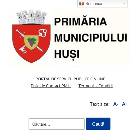
Romanian
PORTAL DE SERVICII PUBLICE ONLINE
Date de Contact PMH
Termeni si Conditii
A-
A+
Text size:
Caută
după: