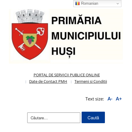
Romanian
PORTAL DE SERVICII PUBLICE ONLINE
Date de Contact PMH
Termeni si Conditii
A-
A+
Text size:
Caută
după: