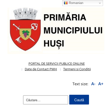
Romanian
PORTAL DE SERVICII PUBLICE ONLINE
Date de Contact PMH
Termeni si Conditii
A-
A+
Text size:
Caută
după: