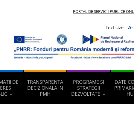
PORTAL DE SERVICII PUBLICE ON
A-
Text size:
MATII DE
TRANSPARENTA
PROGRAME SI
DATE C
TERES
DECIZIONALA IN
STRATEGII
PRIMARI
LIC
PMH
DEZVOLTATE
HU