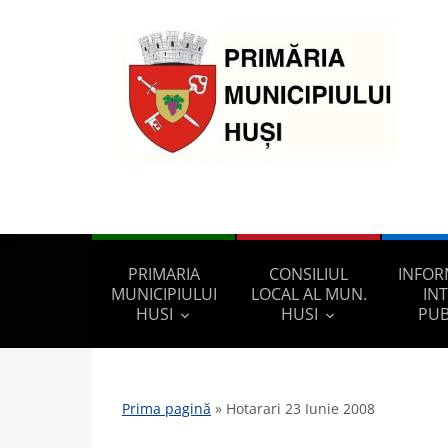
PRIMARIA
CONSILIUL
INFOR
MUNICIPIULUI
LOCAL AL MUN.
IN
HUSI
HUSI
PUB
Prima pagină
»
Hotarari 23 Iunie 2008