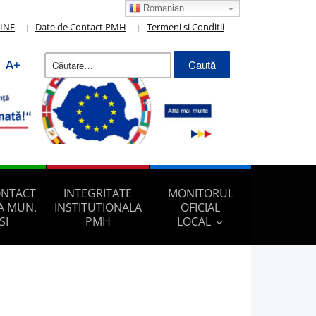
Romanian
LINE
Date de Contact PMH
Termeni si Conditii
Caută
A+
după:
ONTACT
INTEGRITATE
MONITORUL
A MUN.
INSTITUTIONALA
OFICIAL
SI
PMH
LOCAL