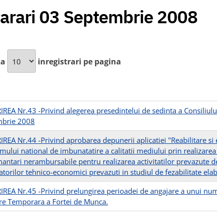
arari 03 Septembrie 2008
za
inregistrari pe pagina
REA Nr.43 -Privind alegerea presedintelui de sedinta a Consiliulu
mbrie 2008
REA Nr.44 -Privind aprobarea depunerii aplicatiei "Reabilitare si 
ului national de imbunatatire a calitatii mediului prin realizarea d
nantari nerambursabile pentru realizarea activitatilor prevazute de
atorilor tehnico-economici prevazuti in studiul de fezabilitate elab
REA Nr.45 -Privind prelungirea perioadei de angajare a unui nu
e Temporara a Fortei de Munca.