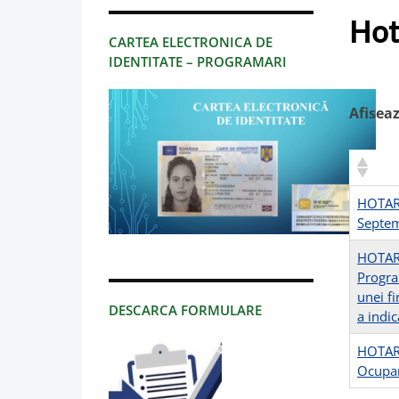
Hot
CARTEA ELECTRONICA DE
IDENTITATE – PROGRAMARI
Afisea
HOTARI
Septe
HOTARI
Program
unei fi
DESCARCA FORMULARE
a indic
HOTARI
Ocupar