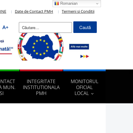
Romanian
LINE
Date de Contact PMH
Termeni si Conditii
Caută
A+
după:
ONTACT
INTEGRITATE
MONITORUL
A MUN.
INSTITUTIONALA
OFICIAL
SI
PMH
LOCAL