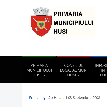
PRIMARIA
CONSILIUL
INFOR
MUNICIPIULUI
LOCAL AL MUN.
IN
HUSI
HUSI
PUB
Prima pagină
»
Hotarari 03 Septembrie 2008