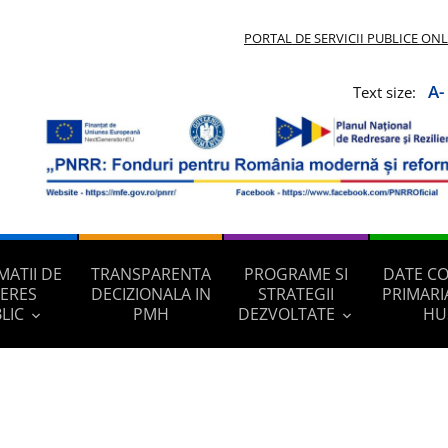
PORTAL DE SERVICII PUBLICE ON
A-
Text size:
MATII DE
TRANSPARENTA
PROGRAME SI
DATE C
TERES
DECIZIONALA IN
STRATEGII
PRIMARI
LIC
PMH
DEZVOLTATE
HU