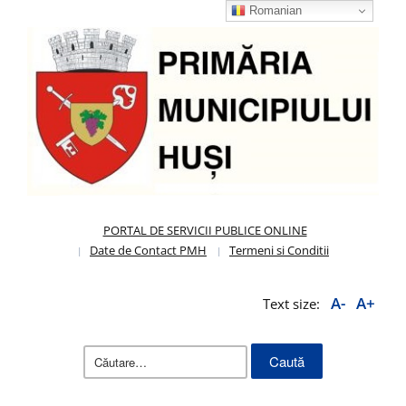
Romanian
PORTAL DE SERVICII PUBLICE ONLINE
Date de Contact PMH
Termeni si Conditii
A-
A+
Text size:
Caută
după: