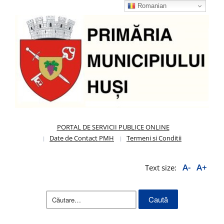
Romanian
PORTAL DE SERVICII PUBLICE ONLINE
Date de Contact PMH
Termeni si Conditii
A-
A+
Text size:
Caută
după: