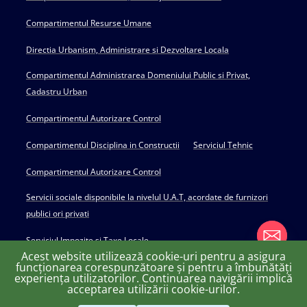
Compartimentul Resurse Umane
Directia Urbanism, Administrare si Dezvoltare Locala
Compartimentul Administrarea Domeniului Public si Privat,
Cadastru Urban
Compartimentul Autorizare Control
Compartimentul Disciplina in Constructii
Serviciul Tehnic
Compartimentul Autorizare Control
Servicii sociale disponibile la nivelul U.A.T, acordate de furnizori
publici ori privati
Serviciul Impozite si Taxe Locale
Acest website utilizează cookie-uri pentru a asigura
funcționarea corespunzătoare și pentru a îmbunătăți
experiența utilizatorilor. Continuarea navigării implică
chaty
acceptarea utilizării cookie-urilor.
Copyright © 2022 Primăria Huși - powered by Creativ MGS
Hide