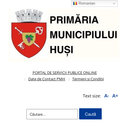
Romanian
PORTAL DE SERVICII PUBLICE ONLINE
Date de Contact PMH
Termeni si Conditii
A-
A+
Text size:
Caută
după: