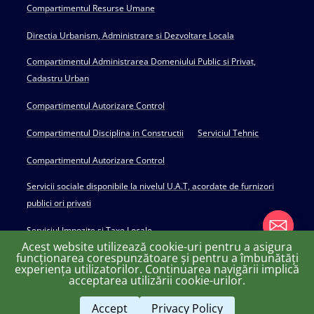
Compartimentul Resurse Umane
Directia Urbanism, Administrare si Dezvoltare Locala
Compartimentul Administrarea Domeniului Public si Privat,
Cadastru Urban
Compartimentul Autorizare Control
Compartimentul Disciplina in Constructii
Serviciul Tehnic
Compartimentul Autorizare Control
Servicii sociale disponibile la nivelul U.A.T, acordate de furnizori
publici ori privati
Serviciul Impozite si Taxe Locale
Acest website utilizează cookie-uri pentru a asigura
funcționarea corespunzătoare și pentru a îmbunătăți
experiența utilizatorilor. Continuarea navigării implică
chaty
acceptarea utilizării cookie-urilor.
Copyright © 2022 Primăria Huși - powered by Creativ MGS
Hide
Accept
Privacy Policy