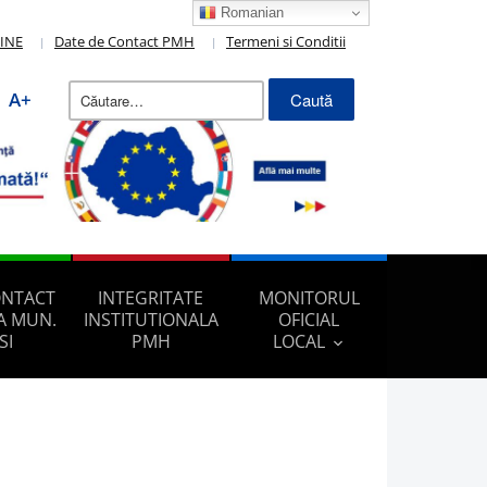
Romanian
LINE
Date de Contact PMH
Termeni si Conditii
Caută
A+
după:
ONTACT
INTEGRITATE
MONITORUL
A MUN.
INSTITUTIONALA
OFICIAL
SI
PMH
LOCAL