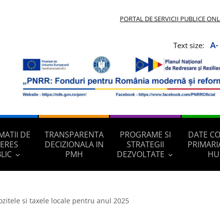
PORTAL DE SERVICII PUBLICE ON
A-
Text size:
MATII DE
TRANSPARENTA
PROGRAME SI
DATE C
TERES
DECIZIONALA IN
STRATEGII
PRIMARI
LIC
PMH
DEZVOLTATE
HU
zitele si taxele locale pentru anul 2025