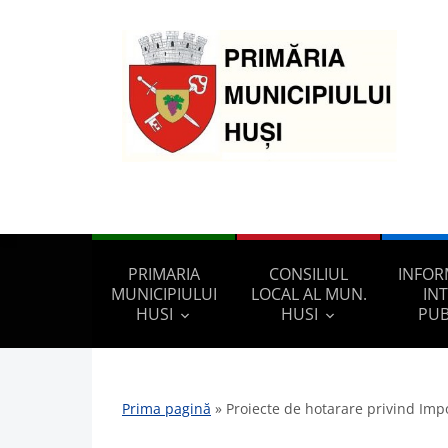
PRIMARIA
CONSILIUL
INFOR
MUNICIPIULUI
LOCAL AL MUN.
IN
HUSI
HUSI
PUB
Prima pagină
»
Proiecte de hotarare privind Impo