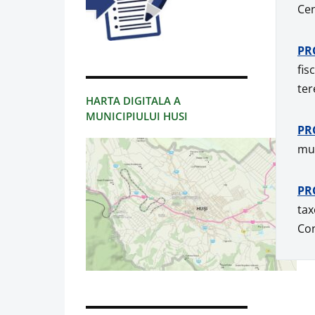
Cen
PR
fis
ter
HARTA DIGITALA A
MUNICIPIULUI HUSI
PR
mun
PR
tax
Con