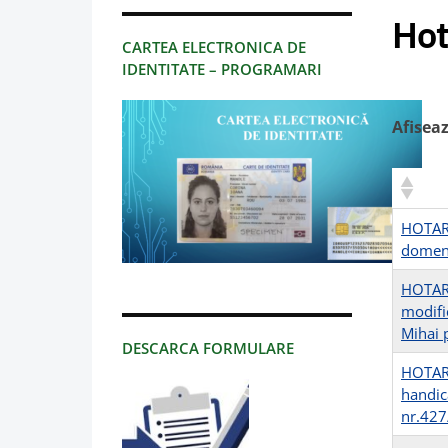
Hot
CARTEA ELECTRONICA DE
IDENTITATE – PROGRAMARI
Afisea
HOTARA
domeni
HOTARA
modifi
Mihai p
DESCARCA FORMULARE
HOTARA
handic
nr.42