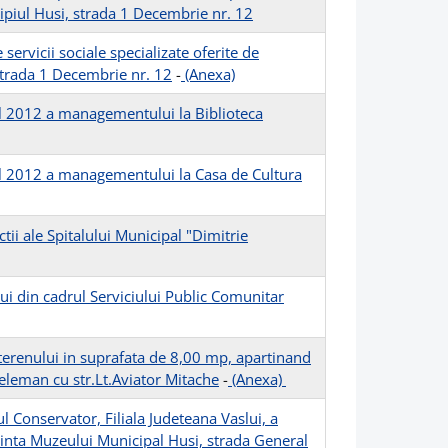
ipiul Husi, strada 1 Decembrie nr. 12
rvicii sociale specializate oferite de
 strada 1 Decembrie nr. 12
-
(Anexa)
ul 2012 a managementului la Biblioteca
ul 2012 a managementului la Casa de Cultura
ii ale Spitalului Municipal "Dimitrie
ui din cadrul Serviciului Public Comunitar
 terenului in suprafata de 8,00 mp, apartinand
Teleman cu str.Lt.Aviator Mitache
-
(Anexa)
ul Conservator, Filiala Judeteana Vaslui, a
ncinta Muzeului Municipal Husi, strada General