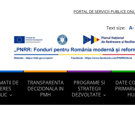
PORTAL DE SERVICII PUBLICE ON
A-
Text size:
MATII DE
TRANSPARENTA
PROGRAME SI
DATE C
TERES
DECIZIONALA IN
STRATEGII
PRIMARI
LIC
PMH
DEZVOLTATE
HU