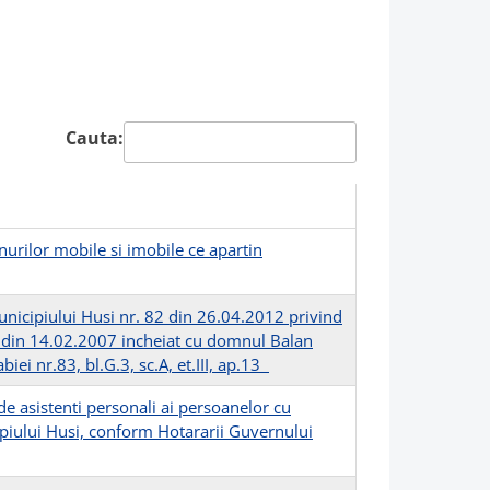
Cauta:
urilor mobile si imobile ce apartin
unicipiului Husi nr. 82 din 26.04.2012 privind
6 din 14.02.2007 incheiat cu domnul Balan
ei nr.83, bl.G.3, sc.A, et.III, ap.13
 asistenti personali ai persoanelor cu
ipiului Husi, conform Hotararii Guvernului