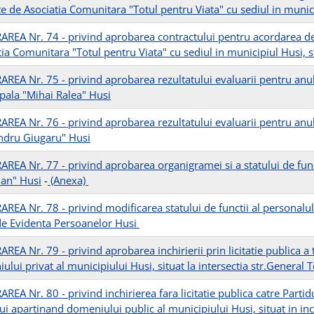
te de Asociatia Comunitara "Totul pentru Viata" cu sediul in munic
REA Nr. 74 - privind aprobarea contractului pentru acordarea de se
tia Comunitara "Totul pentru Viata" cu sediul in municipiul Husi,
REA Nr. 75 - privind aprobarea rezultatului evaluarii pentru an
pala "Mihai Ralea" Husi
REA Nr. 76 - privind aprobarea rezultatului evaluarii pentru an
ndru Giugaru" Husi
REA Nr. 77 - privind aprobarea organigramei si a statului de funct
ian" Husi
-
(Anexa)
REA Nr. 78 - privind modificarea statului de functii al personalul
de Evidenta Persoanelor Husi
REA Nr. 79 - privind aprobarea inchirierii prin licitatie publica a
lui privat al municipiului Husi, situat la intersectia str.General 
EA Nr. 80 - privind inchirierea fara licitatie publica catre Partid
lui apartinand domeniului public al municipiului Husi, situat in i