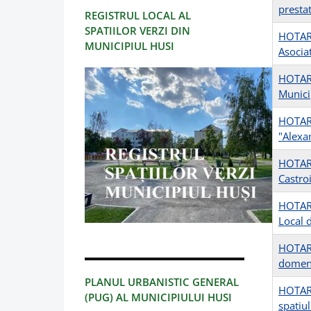
presta
REGISTRUL LOCAL AL
SPATIILOR VERZI DIN
HOTARA
MUNICIPIUL HUSI
Asocia
HOTARA
Munici
HOTARA
"Alexa
HOTARA
Castro
HOTARA
Local 
HOTARA
domeniu
PLANUL URBANISTIC GENERAL
HOTARAR
(PUG) AL MUNICIPIULUI HUSI
spatiu