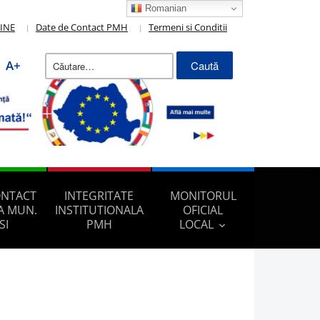
Romanian
LINE
Date de Contact PMH
Termeni si Conditii
Caută
A+
după:
ONTACT
INTEGRITATE
MONITORUL
A MUN.
INSTITUTIONALA
OFICIAL
SI
PMH
LOCAL