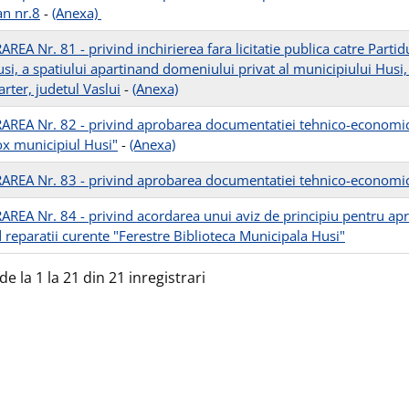
n nr.8
-
(Anexa)
REA Nr. 81 - privind inchirierea fara licitatie publica catre Parti
si, a spatiului apartinand domeniului privat al municipiului Husi, 
arter, judetul Vaslui
-
(Anexa)
REA Nr. 82 - privind aprobarea documentatiei tehnico-economice 
x municipiul Husi"
-
(Anexa)
REA Nr. 83 - privind aprobarea documentatiei tehnico-economice
REA Nr. 84 - privind acordarea unui aviz de principiu pentru a
d reparatii curente "Ferestre Biblioteca Municipala Husi"
de la 1 la 21 din 21 inregistrari