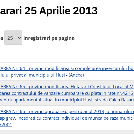
arari 25 Aprilie 2013
za
inregistrari pe pagina
REA Nr. 64 - privind modificarea si completarea inventarului bun
ului privat al municipiului Husi
-
(Anexa)
REA Nr. 65 - privind modificarea Hotararii Consiliului Local al M
carea contractului de vanzare-cumparare cu plata in rate nr.421
entru apartamentul situat in municipiul Husi, strada Calea Basarabi
REA Nr. 66 - privind aprobarea, pentru anul 2013, a numarului de
ap grav, incadrati cu contract individual de munca pe raza munic
7/2001