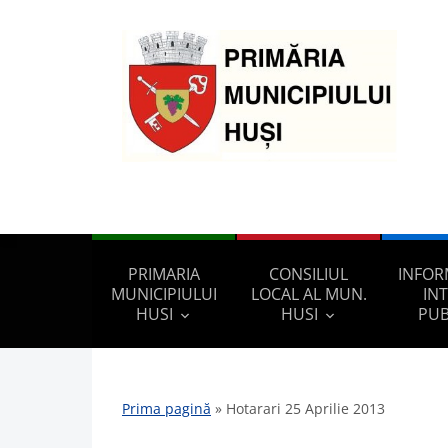
PRIMARIA
CONSILIUL
INFOR
MUNICIPIULUI
LOCAL AL MUN.
IN
HUSI
HUSI
PUB
Prima pagină
»
Hotarari 25 Aprilie 2013