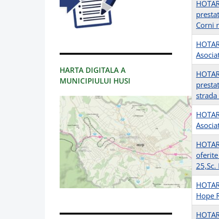
HOTARA
prestat
Corni 
HOTARA
Asociat
HARTA DIGITALA A
HOTARA
MUNICIPIULUI HUSI
prestat
strada
HOTARA
Asociat
HOTARA
oferite
25,Sc. 
HOTARA
Hope R
HOTARA