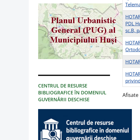
Telema
HOTARA
PDL Hu
sc.B, p
HOTARA
Ortodo
HOTARA
HOTARA
privin
CENTRUL DE RESURSE
BIBLIOGRAFICE ÎN DOMENIUL
Afisate 
GUVERNĂRII DESCHISE