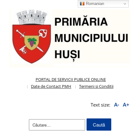
Romanian
PORTAL DE SERVICII PUBLICE ONLINE
Date de Contact PMH
Termeni si Conditii
A-
A+
Text size:
Caută
după: