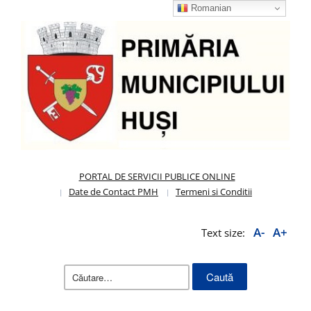
Romanian
PORTAL DE SERVICII PUBLICE ONLINE
Date de Contact PMH
Termeni si Conditii
A-
A+
Text size:
Caută
după: