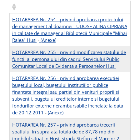
HOTARAREA Nr. 254 - privind aprobarea proiectului
de management al doamnei TUDOSE ALINA CIPRIANA
in calitate de manager al Bibliotecii Municipale "Mihai
Ralea" Husi
-
(Anexe)
HOTARAREA Nr. 255 - privind modificarea statului de
functii al personalului din cadrul Serviciului Public
Comunitar Local de Evidenta a Persoanelor Husi
HOTARAREA Nr. 256 - privind aprobarea executiei
bugetului local, bugetului institutiilor publice
finantate integral sau partial din venituri proprii si
subventii, bugetului creditelor interne si bugetului
fondurilor externe nerambursabile incheiate la data
de 20.12.2011
-
(Anexe)
HOTARAREA Nr. 257 - privind aprobarea trecerii
spatiului in suprafata totala de de 87,78 mp din
imobilul situat in Husi, strada Stefan cel Mare nr.2,