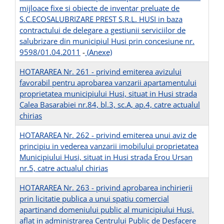
mijloace fixe si obiecte de inventar preluate de
S.C.ECOSALUBRIZARE PREST S.R.L. HUSI in baza
contractului de delegare a gestiunii serviciilor de
salubrizare din municipiul Husi prin concesiune nr.
9598/01.04.2011
-
(Anexe)
HOTARAREA Nr. 261 - privind emiterea avizului
favorabil pentru aprobarea vanzarii apartamentului
proprietatea municipiului Husi, situat in Husi strada
Calea Basarabiei nr.84, bl.3, sc.A, ap.4, catre actualul
chirias
HOTARAREA Nr. 262 - privind emiterea unui aviz de
principiu in vederea vanzarii imobilului proprietatea
Municipiului Husi, situat in Husi strada Erou Ursan
nr.5, catre actualul chirias
HOTARAREA Nr. 263 - privind aprobarea inchirierii
prin licitatie publica a unui spatiu comercial
apartinand domeniului public al municipiului Husi,
aflat in administrarea Centrului Public de Desfacere