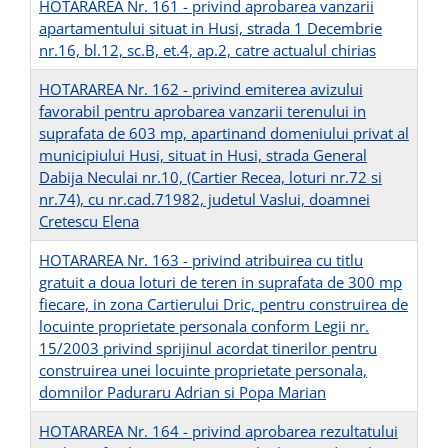
HOTARAREA Nr. 161 - privind aprobarea vanzarii
apartamentului situat in Husi, strada 1 Decembrie
nr.16, bl.12, sc.B, et.4, ap.2, catre actualul chirias
HOTARAREA Nr. 162 - privind emiterea avizului
favorabil pentru aprobarea vanzarii terenului in
suprafata de 603 mp, apartinand domeniului privat al
municipiului Husi, situat in Husi, strada General
Dabija Neculai nr.10, (Cartier Recea, loturi nr.72 si
nr.74), cu nr.cad.71982, judetul Vaslui, doamnei
Cretescu Elena
HOTARAREA Nr. 163 - privind atribuirea cu titlu
gratuit a doua loturi de teren in suprafata de 300 mp
fiecare, in zona Cartierului Dric, pentru construirea de
locuinte proprietate personala conform Legii nr.
15/2003 privind sprijinul acordat tinerilor pentru
construirea unei locuinte proprietate personala,
domnilor Paduraru Adrian si Popa Marian
HOTARAREA Nr. 164 - privind aprobarea rezultatului