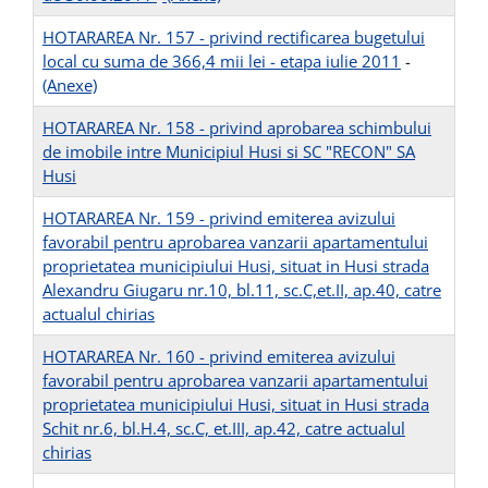
HOTARAREA Nr. 157 - privind rectificarea bugetului
local cu suma de 366,4 mii lei - etapa iulie 2011
-
(Anexe)
HOTARAREA Nr. 158 - privind aprobarea schimbului
de imobile intre Municipiul Husi si SC "RECON" SA
Husi
HOTARAREA Nr. 159 - privind emiterea avizului
favorabil pentru aprobarea vanzarii apartamentului
proprietatea municipiului Husi, situat in Husi strada
Alexandru Giugaru nr.10, bl.11, sc.C,et.II, ap.40, catre
actualul chirias
HOTARAREA Nr. 160 - privind emiterea avizului
favorabil pentru aprobarea vanzarii apartamentului
proprietatea municipiului Husi, situat in Husi strada
Schit nr.6, bl.H.4, sc.C, et.III, ap.42, catre actualul
chirias