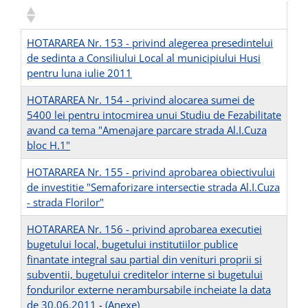
HOTARAREA Nr. 153 - privind alegerea presedintelui
de sedinta a Consiliului Local al municipiului Husi
pentru luna iulie 2011
HOTARAREA Nr. 154 - privind alocarea sumei de
5400 lei pentru intocmirea unui Studiu de Fezabilitate
avand ca tema "Amenajare parcare strada Al.I.Cuza
bloc H.1"
HOTARAREA Nr. 155 - privind aprobarea obiectivului
de investitie "Semaforizare intersectie strada Al.I.Cuza
- strada Florilor"
HOTARAREA Nr. 156 - privind aprobarea executiei
bugetului local, bugetului institutiilor publice
finantate integral sau partial din venituri proprii si
subventii, bugetului creditelor interne si bugetului
fondurilor externe nerambursabile incheiate la data
de 30.06.2011
-
(Anexe)