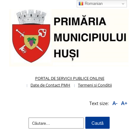
Romanian
PORTAL DE SERVICII PUBLICE ONLINE
Date de Contact PMH
Termeni si Conditii
A-
A+
Text size:
Caută
după: