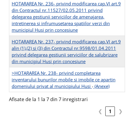
HOTARAREA Nr. 236- privind modificarea cap.VI art.9
din Contractul nr.11527/02.05.2011 privind
delegarea gestiunii serviciilor de amenajarea,
intretinerea si infrumusetarea spatiilor verzi din
municipiul Husi prin concesiune
HOTARAREA Nr. 237- privind modificarea cap.VI art.9
alin (1),(2) si (3) din Contractul nr.9598/01.04.2011
privind delegarea gestiunii serviciilor de salubrizare
din municipiul Husi prin concesiune
>HOTARAREA Nr. 238- privind completarea
inventarului bunurilor mobile si imobile ce apartin
domeniului privat al municipiului Husi
-
(Anexe)
Afisate de la 1 la 7 din 7 inregistrari
❮
1
❯