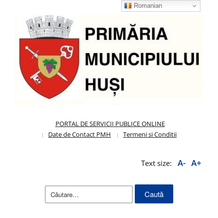
Romanian
PORTAL DE SERVICII PUBLICE ONLINE
Date de Contact PMH
Termeni si Conditii
A-
A+
Text size:
Caută
după: