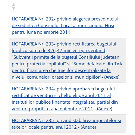
HOTARAREA Nr. 232- privind alegerea presedintelui
de sedinta a Consiliului Local al municipiului Husi
pentru luna noiembrie 2011
HOTARAREA Nr. 233- privind rectificarea bugetului
local cu suma de 326,47 mii lei reprezentand
"Subventii primite de la bugetul Consiliului Judetean
pentru protectia copilului" si "Sume defalcate din TVA
pentru finantarea cheltuielilor descentralizate la
nivelul comunelor, oraselor si municipiilor"
-
(Anexe)
HOTARAREA Nr. 234- privind aprobarea bugetului
rectificat de venituri si cheltuieli pe anul 2011 al
institutiilor publice finantate integral sau partial din
venituri proprii - etapa noiembrie 2011
-
(Anexe)
HOTARAREA Nr. 235- privind stabilirea impozitelor si
taxelor locale pentru anul 2012
-
(Anexe)