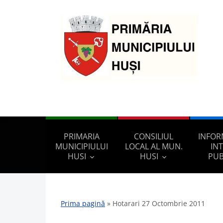
PRIMARIA
CONSILIUL
INFOR
MUNICIPIULUI
LOCAL AL MUN.
IN
HUSI
HUSI
PUB
Prima pagină
»
Hotarari 27 Octombrie 2011