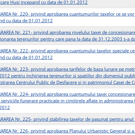
icare Husi incepand cu data de 01.01.2012
REA Nr. 220- privind aprobarea cuantumurilor taxelor ce se vor u
nd cu data de 01.01.2012
AREA Nr. 221- privind aprobarea nivelului taxei de concesionare c
ionarea terenurilor pentru care pana la data de 31.12.2003 s-a da
REA Nr. 222- privind aprobarea cuantumului taxelor speciale ce s
nd cu data de 01.01.2012
REA Nr. 223- privind aprobarea tarifelor de baza lunare pe metru 
012 pentru inchirierea terenurilor si spatiilor din domeniul public
strarea Centrului Public de Desfacere si in patrimoniul Casei de C
REA Nr. 224- privind aprobarea cuantumului taxei concesionare lo
serviciile funerare practicate in cimitirele aflate in administrare
.2012
AREA Nr. 225- privind stabilirea taxelor de pasunat pentru anul
REA Nr. 226- privind aprobarea Planului Urbanistic General si a