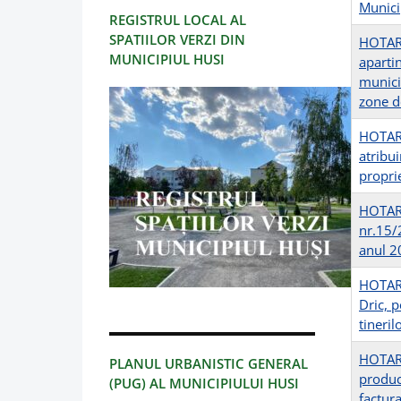
Municip
REGISTRUL LOCAL AL
SPATIILOR VERZI DIN
HOTARA
MUNICIPIUL HUSI
apartin
municip
zone d
HOTARAR
atribu
propri
HOTARA
nr.15/
anul 20
HOTARA
Dric, 
tineri
HOTARA
PLANUL URBANISTIC GENERAL
produce
(PUG) AL MUNICIPIULUI HUSI
factur