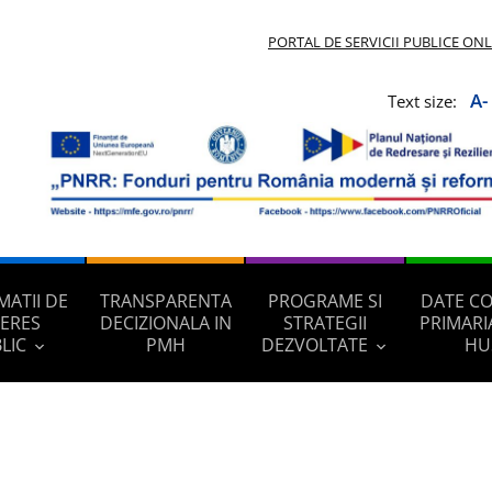
PORTAL DE SERVICII PUBLICE ON
A-
Text size:
MATII DE
TRANSPARENTA
PROGRAME SI
DATE C
TERES
DECIZIONALA IN
STRATEGII
PRIMARI
LIC
PMH
DEZVOLTATE
HU