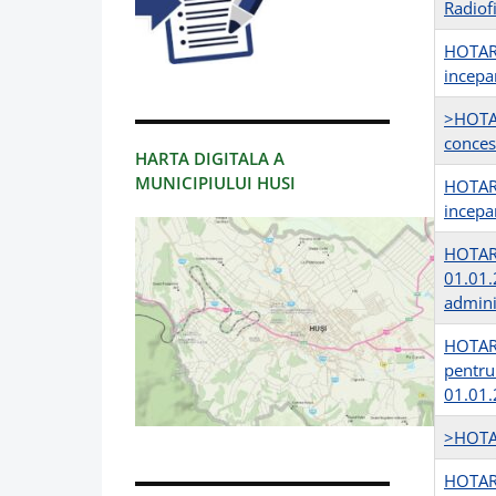
Radiof
HOTARA
incepa
>HOTAR
conces
HARTA DIGITALA A
MUNICIPIULUI HUSI
HOTARA
incepa
HOTARA
01.01.2
admini
HOTARA
pentru 
01.01
>HOTAR
HOTARA