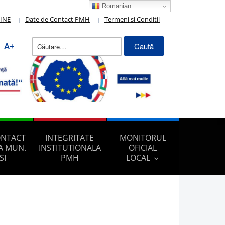
Romanian
LINE
Date de Contact PMH
Termeni si Conditii
Caută
A+
după:
ONTACT
INTEGRITATE
MONITORUL
A MUN.
INSTITUTIONALA
OFICIAL
SI
PMH
LOCAL