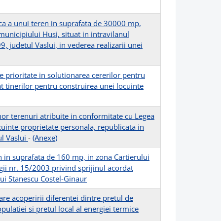
ica a unui teren in suprafata de 30000 mp,
unicipiului Husi, situat in intravilanul
, judetul Vaslui, in vederea realizarii unei
 prioritate in solutionarea cererilor pentru
t tinerilor pentru construirea unei locuinte
r terenuri atribuite in conformitate cu Legea
cuinte proprietate personala, republicata in
ul Vaslui
-
(Anexe)
n in suprafata de 160 mp, in zona Cartierului
ii nr. 15/2003 privind sprijinul acordat
lui Stanescu Costel-Ginaur
e acoperirii diferentei dintre pretul de
pulatiei si pretul local al energiei termice