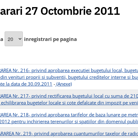
arari 27 Octombrie 2011
za
inregistrari pe pagina
REA Nr. 216- privind aprobarea executiei bugetului local, bugetului
 din venituri proprii si subventii, bugetului creditelor interne si
ate la data de 30.09.2011
-
(Anexe)
REA Nr. 217- privind rectificarea bugetului local cu suma de 210
 echilibrarea bugetelor locale si cote defalcate din impozit pe ven
REA Nr. 218- privind aprobarea tarifelor de baza lunare pe metru 
012 pentru inchirierea terenurilor si spatiilor din domeniul publi
AREA Nr. 219- privind aprobarea cuantumurilor taxelor de radiofic