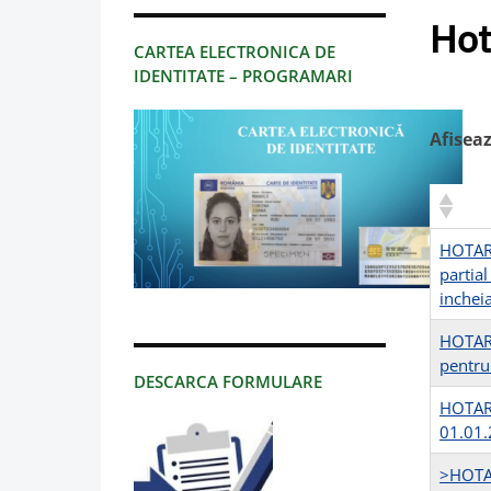
Hot
CARTEA ELECTRONICA DE
IDENTITATE – PROGRAMARI
Afisea
HOTARA
partial
inchei
HOTARA
pentru
DESCARCA FORMULARE
HOTARA
01.01.2
>HOTAR