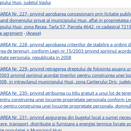
iului Husi, judetul Vaslui
REA Nr. 227- privind aprobarea concesionarii prin licitatie publ
and domeniului privat al municipiului Husi, aflat in proprietatea m
iului Husi, zona Recea, Tarla 57, Parcela 4642, nr.cadastral 72199
e agrement
-
(Anexe)
EA Nr. 228- privind aprobarea criteriilor de stabilire a ordinii de
irea de terenuri, conform Legii nr.15/2003 privind sprijinul acorda
etate personala, republicata in 2008
REA Nr. 229- privind retragerea dreptului de folosinta asupra uno
2003 privind sprijinul acordat tinerilor pentru construirea unei lo
08, in intravilanul municipiului Husi, zona Cartierului Dric, judet
REA Nr. 230- privind atribuirea cu titlu gratuit a unui lot de tere
pentru construirea unei locuinte proprietate personala conform Leg
lor pentru construirea unei locuinte proprietate personala, domnu
REA Nr. 231- privind asigurarea din bugetul local a sumei necesar
re, transport, distributie si furnizare a energiei termice livrate po
ate populatiei n Municipiul Husi