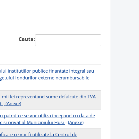
Cauta:
 institutiilor publice finantate integral sau
 bugetului fondurilor externe nerambursabile
 mii lei reprezentand sume defalcate din TVA
it
-
(Anexe)
patrat ce se vor utiliza incepand cu data de
c si privat al Municipiului Husi
-
(Anexe)
are ce vor fi utilizate la Centrul de