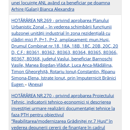
unei locuințe ANL având ca beneficiar pe doamna
Arhire (Galan) Bianca Alexandra
HOTĂRÂREA NR.269 - privind aprobarea Planului
Urbanistic Zonal – în vederea schimbării funcțiunii
subzonei unității industrial în zona rezidențială cu
clădiri mici P, P+1, P+2, amplasament: mun.Huși,
Drumul Combinat nr.18, 18A, 18B, 18C, 20B, 20C, 20
D, C.F.: 80361, 80362, 80363, 80364, 80365, 80366,
80367, 80368, județul Vaslui, beneficiar Barnoschi
Vasile, Manea Bogdan-Vlăduț, Luca Anca-Mădălina,
Timon Gheorghiță, Rotariu Ionuț-Constantin, Rîpanu
Simona-Elena, Istrate Ionuț, prin împuternicit Brănici
Eugen
–
(Anexa)
HOTĂRÂREA NR.270 - privind aprobarea Proiectului
Tehnic, indicatorii tehnico-economici și descrierea
investiției urmare realizării documentației tehnice la
faza PTH pentru obiectivul
”Reabilitarea/modernizarea Grădiniței nr.7 Huși” în
vederea depunerii cererii de finanțare în cadrul