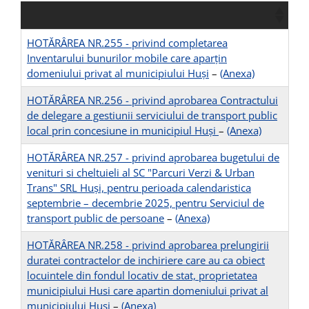
HOTĂRÂREA NR.255 - privind completarea
Inventarului bunurilor mobile care aparțin
domeniului privat al municipiului Huși
–
(Anexa)
HOTĂRÂREA NR.256 - privind aprobarea Contractului
de delegare a gestiunii serviciului de transport public
local prin concesiune in municipiul Huși
–
(Anexa)
HOTĂRÂREA NR.257 - privind aprobarea bugetului de
venituri si cheltuieli al SC "Parcuri Verzi & Urban
Trans" SRL Huși, pentru perioada calendaristica
septembrie – decembrie 2025, pentru Serviciul de
transport public de persoane
–
(Anexa)
HOTĂRÂREA NR.258 - privind aprobarea prelungirii
duratei contractelor de inchiriere care au ca obiect
locuintele din fondul locativ de stat, proprietatea
municipiului Husi care apartin domeniului privat al
municipiului Husi
–
(Anexa)