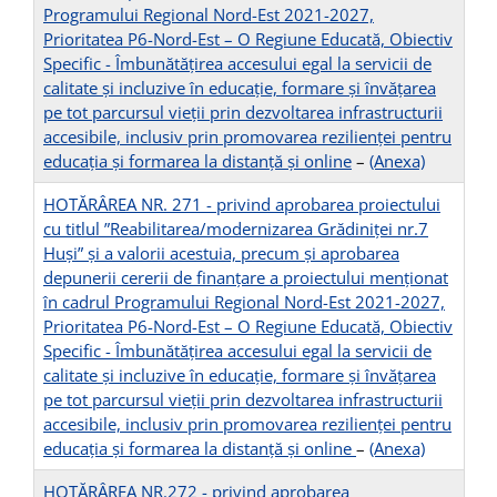
Programului Regional Nord-Est 2021-2027,
Prioritatea P6-Nord-Est – O Regiune Educată, Obiectiv
Specific - Îmbunătățirea accesului egal la servicii de
calitate și incluzive în educație, formare și învățarea
pe tot parcursul vieții prin dezvoltarea infrastructurii
accesibile, inclusiv prin promovarea rezilienței pentru
educația și formarea la distanță și online
–
(Anexa)
HOTĂRÂREA NR. 271 - privind aprobarea proiectului
cu titlul ”Reabilitarea/modernizarea Grădiniței nr.7
Huși” și a valorii acestuia, precum și aprobarea
depunerii cererii de finanțare a proiectului menționat
în cadrul Programului Regional Nord-Est 2021-2027,
Prioritatea P6-Nord-Est – O Regiune Educată, Obiectiv
Specific - Îmbunătățirea accesului egal la servicii de
calitate și incluzive în educație, formare și învățarea
pe tot parcursul vieții prin dezvoltarea infrastructurii
accesibile, inclusiv prin promovarea rezilienței pentru
educația și formarea la distanță și online
–
(Anexa)
HOTĂRÂREA NR.272 - privind aprobarea