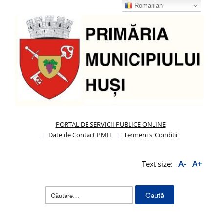
Romanian
PORTAL DE SERVICII PUBLICE ONLINE
Date de Contact PMH
Termeni si Conditii
A-
A+
Text size:
Caută
după: