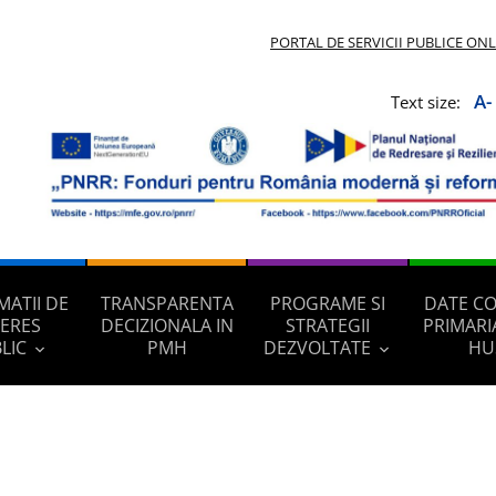
PORTAL DE SERVICII PUBLICE ON
A-
Text size:
MATII DE
TRANSPARENTA
PROGRAME SI
DATE C
TERES
DECIZIONALA IN
STRATEGII
PRIMARI
LIC
PMH
DEZVOLTATE
HU