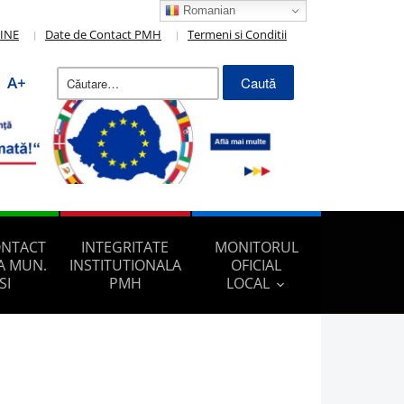
Romanian
LINE
Date de Contact PMH
Termeni si Conditii
Caută
A+
după:
ONTACT
INTEGRITATE
MONITORUL
A MUN.
INSTITUTIONALA
OFICIAL
SI
PMH
LOCAL