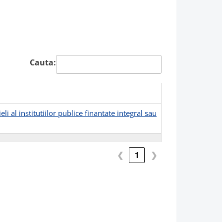
Cauta:
i al institutiilor publice finantate integral sau
❮
1
❯