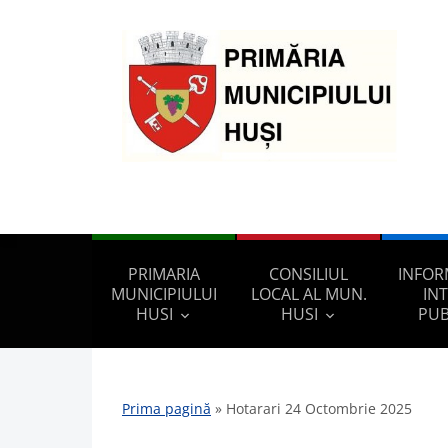
PRIMARIA
CONSILIUL
INFOR
MUNICIPIULUI
LOCAL AL MUN.
IN
HUSI
HUSI
PUB
Prima pagină
»
Hotarari 24 Octombrie 2025