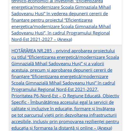
tehnico-economici ai investiției “Eficientizarea
energetica/modernizare Scoala Gimnaziala Mihail
Sadoveanu Husi” în vederea depunerii cererii de
finantare pentru proiectul “Eficientizarea
energetica/modernizare Scoala Gimnaziala Mihail
Sadoveanu Husi”, în cadrul Programului Regional
Nord-Est 2021-2027 –
(Anexa)
HOTĂRÂREA NR.285 - privind aprobarea proiectului
cu titlul “Eficientizarea energetică/modernizare Școala
Gimnazială Mihail Sadoveanu Huși” și a valorii
acestuia, precum și aprobarea depunerii cererii de
finanțare “Eficientizarea energetică/modernizare
Școala Gimnazială Mihail Sadoveanu Huși” în cadrul
Programului Regional Nord-Est 2021-2027,
Prioritatea P6-Nord-Est – O Regiune Educată, Obiectiv
Specific - Îmbunătățirea accesului egal la servicii de
calitate și incluzive în educație, formare și învățarea
pe tot parcursul vieții prin dezvoltarea infrastructurii
accesibile, inclusiv prin promovarea rezilienței pentru
educația și formarea la distanță și online –
(Anexa)