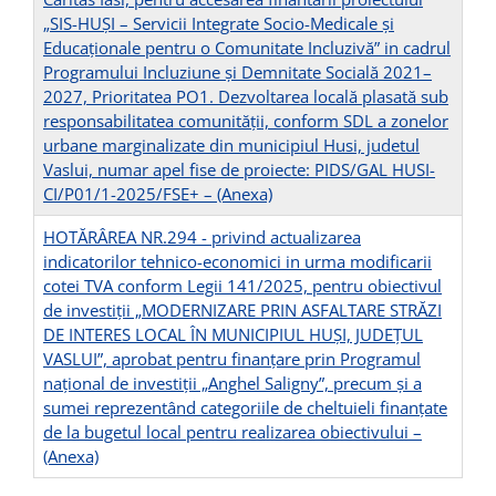
„SIS-HUȘI – Servicii Integrate Socio-Medicale și
Educaționale pentru o Comunitate Incluzivă” in cadrul
Programului Incluziune și Demnitate Socială 2021–
2027, Prioritatea PO1. Dezvoltarea locală plasată sub
responsabilitatea comunității, conform SDL a zonelor
urbane marginalizate din municipiul Husi, judetul
Vaslui, numar apel fise de proiecte: PIDS/GAL HUSI-
CI/P01/1-2025/FSE+ –
(Anexa)
HOTĂRÂREA NR.294 - privind actualizarea
indicatorilor tehnico-economici in urma modificarii
cotei TVA conform Legii 141/2025, pentru obiectivul
de investiții „MODERNIZARE PRIN ASFALTARE STRĂZI
DE INTERES LOCAL ÎN MUNICIPIUL HUȘI, JUDEȚUL
VASLUI”, aprobat pentru finanțare prin Programul
național de investiții „Anghel Saligny”, precum și a
sumei reprezentând categoriile de cheltuieli finanțate
de la bugetul local pentru realizarea obiectivului –
(Anexa)