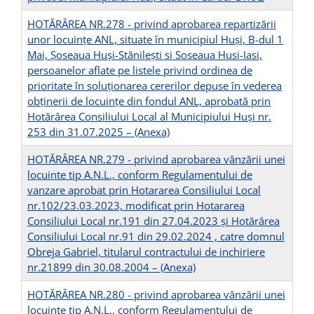
HOTĂRÂREA NR.278 - privind aprobarea repartizării
unor locuințe ANL, situate în municipiul Huși, B-dul 1
Mai, Șoseaua Huși-Stănilești si Soseaua Husi-Iasi,
persoanelor aflate pe listele privind ordinea de
prioritate în soluționarea cererilor depuse în vederea
obținerii de locuințe din fondul ANL, aprobată prin
Hotărârea Consiliului Local al Municipiului Huşi nr.
253 din 31.07.2025 –
(Anexa)
HOTĂRÂREA NR.279 - privind aprobarea vânzării unei
locuinte tip A.N.L., conform Regulamentului de
vanzare aprobat prin Hotararea Consiliului Local
nr.102/23.03.2023, modificat prin Hotararea
Consiliului Local nr.191 din 27.04.2023 și Hotărârea
Consiliului Local nr.91 din 29.02.2024 , catre domnul
Obreja Gabriel, titularul contractului de inchiriere
nr.21899 din 30.08.2004 –
(Anexa)
HOTĂRÂREA NR.280 - privind aprobarea vânzării unei
locuinte tip A.N.L., conform Regulamentului de