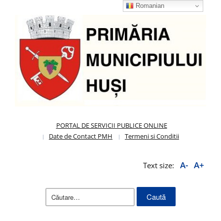
Romanian
PORTAL DE SERVICII PUBLICE ONLINE
Date de Contact PMH
Termeni si Conditii
A-
A+
Text size:
Caută
după: