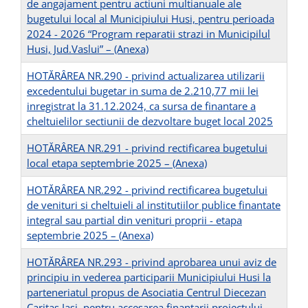
de angajament pentru actiuni multianuale ale
bugetului local al Municipiului Husi, pentru perioada
2024 - 2026 “Program reparatii strazi in Municipilul
Husi, Jud.Vaslui” –
(Anexa)
HOTĂRÂREA NR.290 - privind actualizarea utilizarii
excedentului bugetar in suma de 2.210,77 mii lei
inregistrat la 31.12.2024, ca sursa de finantare a
cheltuielilor sectiunii de dezvoltare buget local 2025
HOTĂRÂREA NR.291 - privind rectificarea bugetului
local etapa septembrie 2025 –
(Anexa)
HOTĂRÂREA NR.292 - privind rectificarea bugetului
de venituri si cheltuieli al institutiilor publice finantate
integral sau partial din venituri proprii - etapa
septembrie 2025 –
(Anexa)
HOTĂRÂREA NR.293 - privind aprobarea unui aviz de
principiu in vederea participarii Municipiului Husi la
parteneriatul propus de Asociatia Centrul Diecezan
Caritas Iasi, pentru accesarea finantarii proiectului