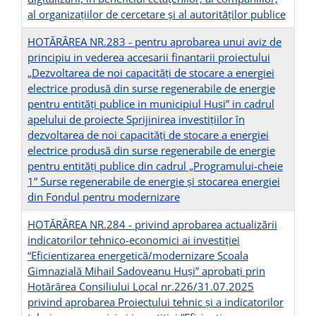
al organizațiilor de cercetare și al autorităților publice
HOTĂRÂREA NR.283 - pentru aprobarea unui aviz de
principiu in vederea accesarii finantarii proiectului
„Dezvoltarea de noi capacități de stocare a energiei
electrice produsă din surse regenerabile de energie
pentru entități publice in municipiul Husi” in cadrul
apelului de proiecte Sprijinirea investițiilor în
dezvoltarea de noi capacități de stocare a energiei
electrice produsă din surse regenerabile de energie
pentru entități publice din cadrul „Programului-cheie
1” Surse regenerabile de energie și stocarea energiei
din Fondul pentru modernizare
HOTĂRÂREA NR.284 - privind aprobarea actualizării
indicatorilor tehnico-economici ai investiției
“Eficientizarea energetică/modernizare Școala
Gimnazială Mihail Sadoveanu Huși” aprobați prin
Hotărârea Consiliului Local nr.226/31.07.2025
privind aprobarea Proiectului tehnic și a indicatorilor