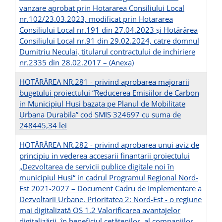
vanzare aprobat prin Hotararea Consiliului Local
nr.102/23.03.2023, modificat prin Hotararea
Consiliului Local nr.191 din 27.04.2023 și Hotărârea
Consiliului Local nr.91 din 29.02.2024, catre domnul
Dumitriu Neculai, titularul contractului de inchiriere
nr.2335 din 28.02.2017 –
(Anexa)
HOTĂRÂREA NR.281 - privind aprobarea majorarii
bugetului proiectului “Reducerea Emisiilor de Carbon
in Municipiul Husi bazata pe Planul de Mobilitate
Urbana Durabila” cod SMIS 324697 cu suma de
248445,34 lei
HOTĂRÂREA NR.282 - privind aprobarea unui aviz de
principiu in vederea accesarii finantarii proiectului
„Dezvoltarea de servicii publice digitale noi în
municipiul Huși“ in cadrul Programul Regional Nord-
Est 2021-2027 – Document Cadru de Implementare a
Dezvoltarii Urbane, Prioritatea 2: Nord-Est - o regiune
mai digitalizată OS 1.2 Valorificarea avantajelor
digitalizării, în beneficiul cetățenilor, al companiilor,